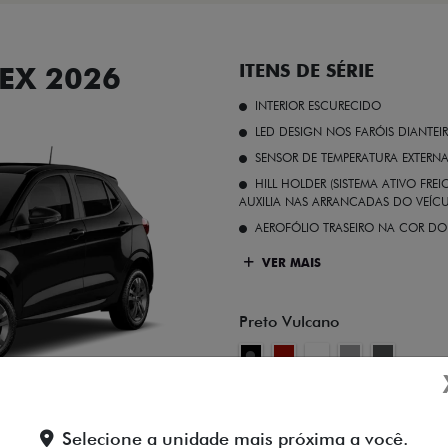
EX 2026
ITENS DE SÉRIE
INTERIOR ESCURECIDO
LED DESIGN NOS FARÓIS DIANTEI
SENSOR DE TEMPERATURA EXTERN
HILL HOLDER (SISTEMA ATIVO FR
AUXILIA NAS ARRANCADAS DO VEÍCU
AEROFÓLIO TRASEIRO NA COR DO
VER MAIS
Preto Vulcano
FICHA TÉCNICA
Selecione a unidade mais próxima a você.