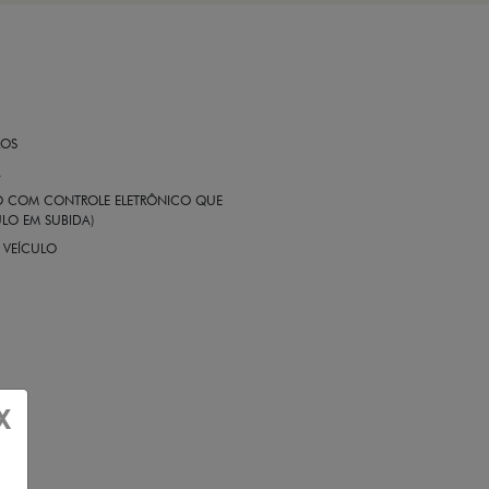
ROS
A
EIO COM CONTROLE ELETRÔNICO QUE
LO EM SUBIDA)
 VEÍCULO
X