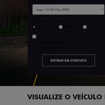
Versão escolhida
Preferência de contato:
Whatsapp
Telefone
Email
Li e aceito a
Política de Privacidade
e
concordo em receber comunicações da
concessionária.
ENTRAR EM CONTATO
VISUALIZE O VEÍCULO 