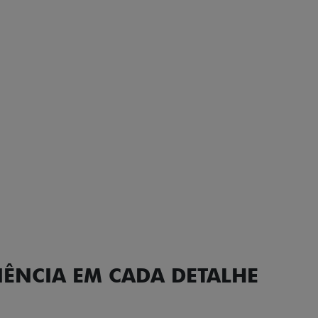
carro, que possui acabamen
Próximo
Previous
Next
Conjunto de l
IÊNCIA EM CADA DETALHE