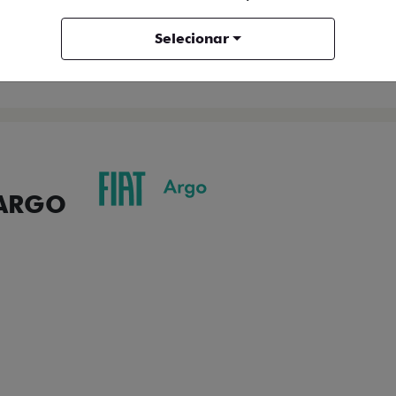
ENTRAR EM CONTATO
Selecionar
COMPARAR VERSÃO
 ARGO
ORMANCE
SEGURANÇA
ACESSÓRIOS
SER
ACABAMENTO
A flag italiana e o novo l