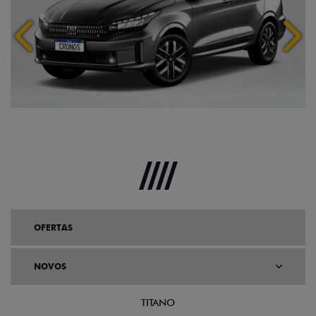
Anterior
Próx
OFERTAS
NOVOS
TITANO