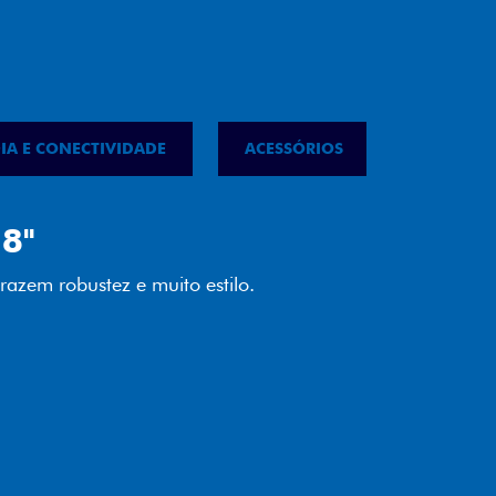
IA E CONECTIVIDADE
ACESSÓRIOS
IPVA
LED
almente em LED garante melhor
ilidade e mais economia para você.