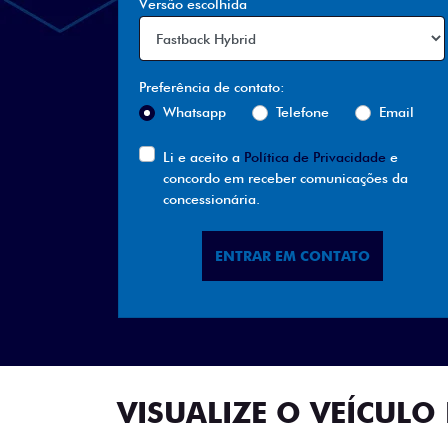
Versão escolhida
Preferência de contato:
Whatsapp
Telefone
Email
Li e aceito a
Política de Privacidade
e
concordo em receber comunicações da
concessionária.
ENTRAR EM CONTATO
VISUALIZE O VEÍCULO 