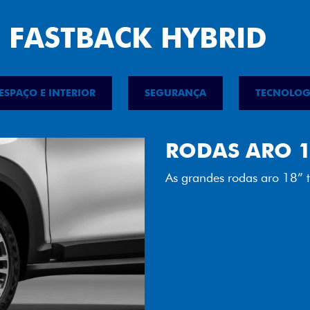
 FASTBACK HYBRID
ESPAÇO E INTERIOR
SEGURANÇA
TECNOLOG
FAROL FULL 
Tecnologia dos faróis tot
luminosidade, maior durab