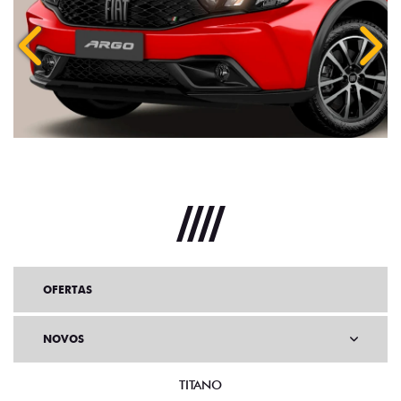
Anterior
Próx
OFERTAS
NOVOS
TITANO