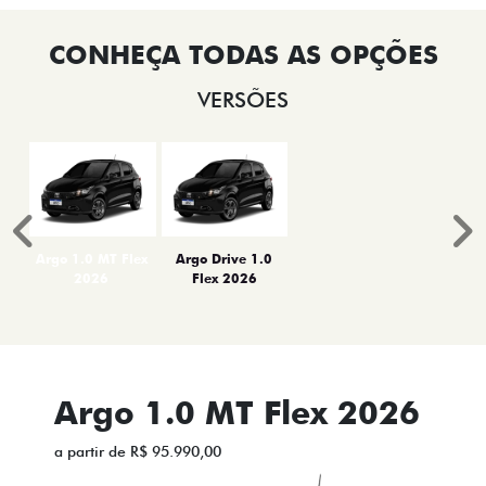
VERSÕES
Anterior
P
Argo 1.0 MT Flex
Argo Drive 1.0
2026
Flex 2026
Argo 1.0 MT Flex 2026
a partir de R$ 95.990,00