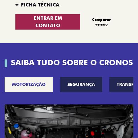
FICHA TÉCNICA
ENTRAR EM
Comparar
versão
CONTATO
SAIBA TUDO SOBRE O CRONOS
MOTORIZAÇÃO
SEGURANÇA
TRANSF