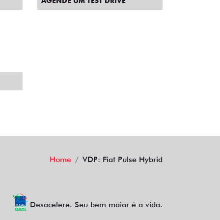
AGENDE UM TEST DRIVE
Home
VDP: Fiat Pulse Hybrid
Desacelere. Seu bem maior é a vida.