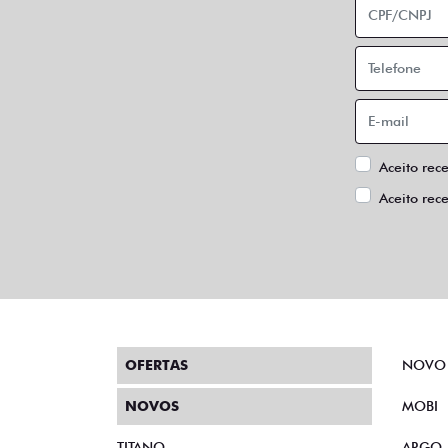
Aceito rec
Aceito rec
OFERTAS
NOVO
NOVOS
MOBI
TITANO
ARGO