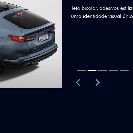
Teto bicolor, adesivos esti
uma identidade visual únic
Próximo
Previous
Next
Teto Panorâm