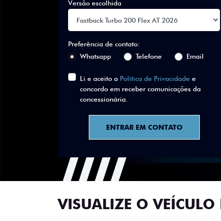
Versão escolhida
Preferência de contato:
Whatsapp
Telefone
Email
Li e aceito a
Política de Privacidade
e
concordo em receber comunicações da
concessionária.
ENTRAR EM CONTATO
VISUALIZE O VEÍCULO 