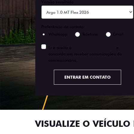
Versão escolhida
Preferência de contato:
Whatsapp
Telefone
Email
Li e aceito a
Política de Privacidade
e
concordo em receber comunicações da
concessionária.
ENTRAR EM CONTATO
VISUALIZE O VEÍCULO 