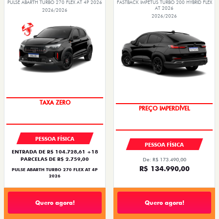
PULSE ABARTH TURBO 270 FLEX AT 4P 2026
FASTBACK IMPETUS TURBO 200 HYBRID FLEX
AT 2026
2026/2026
2026/2026
SAIA DE FIAT 0KM
OPORTUNIDADE
PESSOA FÍSICA
PESSOA FÍSICA
ENTRADA DE R$ 104.728,61 +18
PARCELAS DE R$ 2.759,00
De: R$ 173.490,00
R$ 134.990,00
PULSE ABARTH TURBO 270 FLEX AT 4P
2026
Quero agora!
Quero agora!