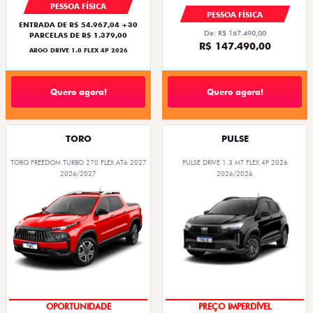
PESSOA FÍSICA
PESSOA FÍSICA
ENTRADA DE R$ 54.967,04 +30
De: R$ 167.490,00
PARCELAS DE R$ 1.379,00
R$ 147.490,00
ARGO DRIVE 1.0 FLEX 4P 2026
Quero agora!
Quero agora!
TORO
PULSE
TORO FREEDOM TURBO 270 FLEX AT6 2027
PULSE DRIVE 1.3 MT FLEX 4P 2026
2026/2027
2026/2026
SUPERVALORIZAÇÃO DO USADO
OPORTUNIDADE