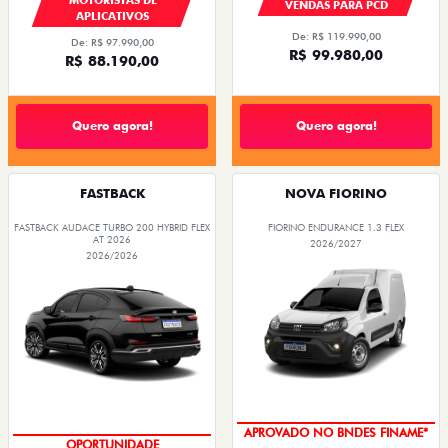
VENDAS PARA PCD
APLICATIVOS
De: R$ 119.990,00
De: R$ 97.990,00
R$ 99.980,00
R$ 88.190,00
Quero agora!
Quero agora!
FASTBACK
NOVA FIORINO
FASTBACK AUDACE TURBO 200 HYBRID FLEX
FIORINO ENDURANCE 1.3 FLEX
AT 2026
2026/2027
2026/2026
APROVADO NO BNDES FINAME*
OPORTUNIDADE