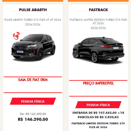
PULSE ABARTH
FASTBACK
PULSE ABARTH TURBO 270 FLEX AT 4P 2026
FASTBACK LIMITED EDITION TURBO 270 FLEX
AT 2026
2026/2026
2026/2026
OPORTUNIDADE
COM USADO NA TROCA
PESSOA FÍSICA
PESSOA FÍSICA
ENTRADA DE R$ 107.443,00 +18
De: R$ 162.490,00
PARCELAS DE R$ 2.820,83
R$ 146.290,00
FASTBACK LIMITED EDITION TURBO 270
FLEX AT 2026