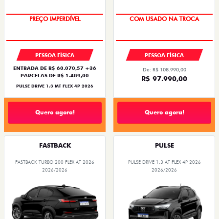
OPORTUNIDADE
SUPER DESCONTO
PESSOA FÍSICA
PESSOA FÍSICA
ENTRADA DE R$ 60.070,57 +36
De: R$ 108.990,00
PARCELAS DE R$ 1.489,00
R$ 97.990,00
PULSE DRIVE 1.3 MT FLEX 4P 2026
Quero agora!
Quero agora!
FASTBACK
PULSE
FASTBACK TURBO 200 FLEX AT 2026
PULSE DRIVE 1.3 AT FLEX 4P 2026
2026/2026
2026/2026