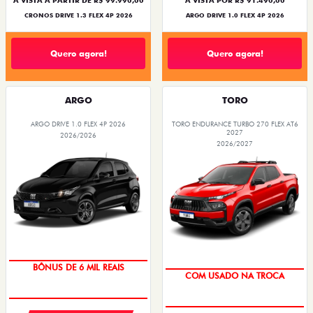
À VISTA A PARTIR DE R$ 99.990,00
À VISTA POR R$ 91.490,00
CRONOS DRIVE 1.3 FLEX 4P 2026
ARGO DRIVE 1.0 FLEX 4P 2026
Quero agora!
Quero agora!
ARGO
TORO
ARGO DRIVE 1.0 FLEX 4P 2026
TORO ENDURANCE TURBO 270 FLEX AT6
2027
2026/2026
2026/2027
TAXA ZERO
OPORTUNIDADE