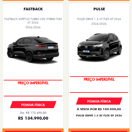
FASTBACK
PULSE
FASTBACK IMPETUS TURBO 200 HYBRID FLEX
PULSE DRIVE 1.3 AT FLEX 4P 2026
AT 2026
2026/2026
2026/2026
O SUV AUTOMÁTICO MAIS
BARATO DO BRASIL
PREÇO IMPERDÍVEL
PREÇO IMPERDÍVEL
OPORTUNIDADE
PESSOA FÍSICA
PESSOA FÍSICA
À VISTA POR R$ 109.990,00
De: R$ 173.490,00
PULSE DRIVE 1.3 AT FLEX 4P 2026
R$ 134.990,00