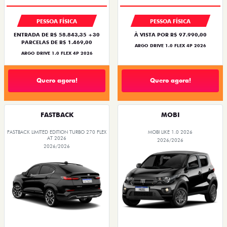
PESSOA FÍSICA
PESSOA FÍSICA
ENTRADA DE R$ 58.843,35 +30
À VISTA POR R$ 97.990,00
PARCELAS DE R$ 1.469,00
ARGO DRIVE 1.0 FLEX 4P 2026
ARGO DRIVE 1.0 FLEX 4P 2026
Quero agora!
Quero agora!
FASTBACK
MOBI
FASTBACK LIMITED EDITION TURBO 270 FLEX
MOBI LIKE 1.0 2026
AT 2026
2026/2026
2026/2026
PREÇO IMPERDÍVEL