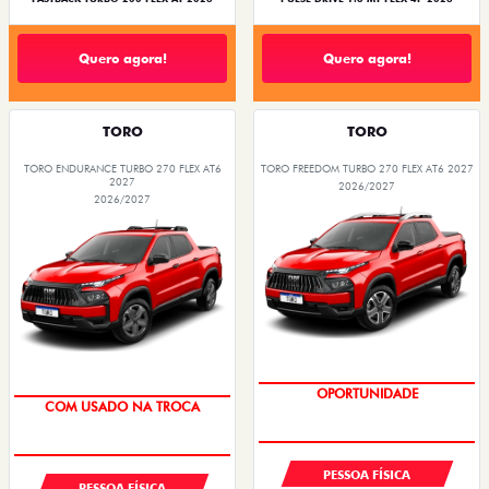
Quero agora!
Quero agora!
TORO
TORO
TORO ENDURANCE TURBO 270 FLEX AT6
TORO FREEDOM TURBO 270 FLEX AT6 2027
2027
2026/2027
2026/2027
OPORTUNIDADE
OPORTUNIDADE
COM USADO NA TROCA
SUPERVALORIZAÇÃO DO USADO
PESSOA FÍSICA
PESSOA FÍSICA