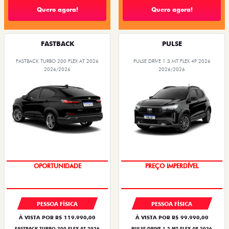
Quero agora!
Quero agora!
FASTBACK
PULSE
FASTBACK TURBO 200 FLEX AT 2026
PULSE DRIVE 1.3 MT FLEX 4P 2026
2026/2026
2026/2026
OPORTUNIDADE
OPORTUNIDADE
PREÇO IMPERDÍVEL
PESSOA FÍSICA
PESSOA FÍSICA
À VISTA POR R$ 119.990,00
À VISTA POR R$ 99.990,00
FASTBACK TURBO 200 FLEX AT 2026
PULSE DRIVE 1.3 MT FLEX 4P 2026