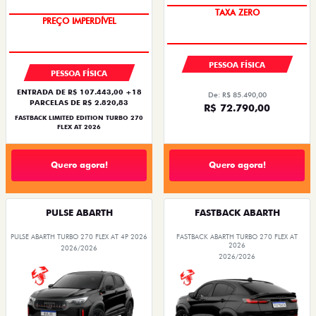
COM USADO NA TROCA
TAXA ZERO
PREÇO IMPERDÍVEL
PESSOA FÍSICA
PESSOA FÍSICA
ENTRADA DE R$ 107.443,00 +18
De: R$ 85.490,00
PARCELAS DE R$ 2.820,83
R$ 72.790,00
FASTBACK LIMITED EDITION TURBO 270
FLEX AT 2026
Quero agora!
Quero agora!
PULSE ABARTH
FASTBACK ABARTH
PULSE ABARTH TURBO 270 FLEX AT 4P 2026
FASTBACK ABARTH TURBO 270 FLEX AT
2026
2026/2026
2026/2026