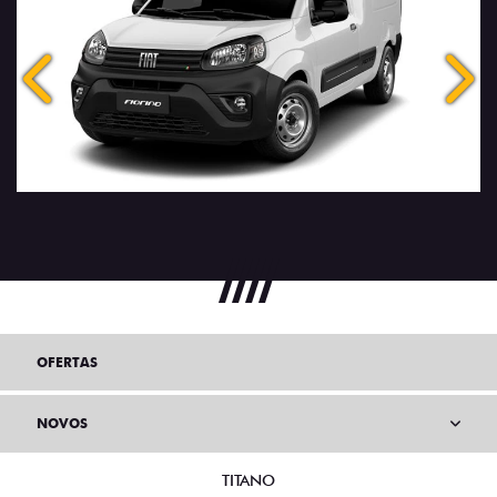
Anterior
Próx
OFERTAS
NOVOS
TITANO