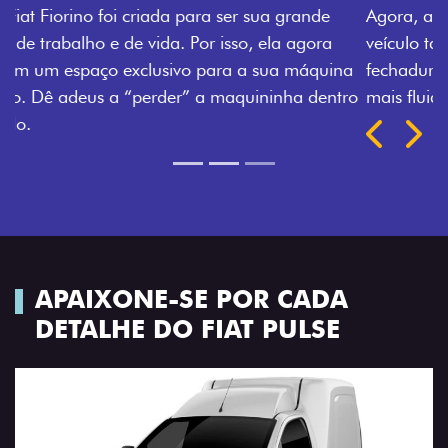
Agora, a chave da sua nova Fiorino pode abrir o
veículo também à distância, e não mais somente pela
fechadura. São detalhes como esse que trazem ainda
mais fluidez para o seu dia de trabalho.
Próximo
Previous
Next
Porta-luvas com iluminação
APAIXONE-SE POR CADA
DETALHE DO FIAT PULSE