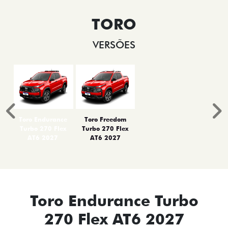
TORO
VERSÕES
Anterior
P
Toro Endurance
Toro Freedom
Turbo 270 Flex
Turbo 270 Flex
AT6 2027
AT6 2027
Toro Endurance Turbo
270 Flex AT6 2027