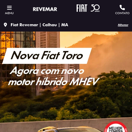
MENU
CONTATO
Fiat Revemar | Calhau | MA
Alterar