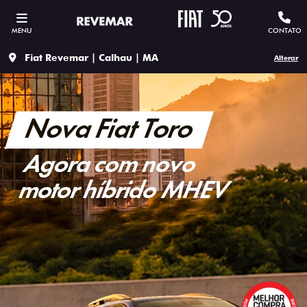
MENU
CONTATO
Fiat Revemar | Calhau | MA
Alterar