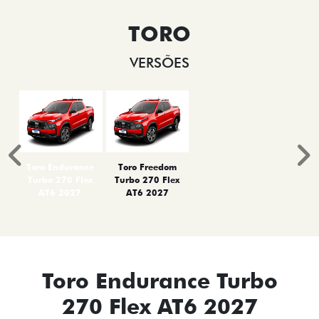
TORO
VERSÕES
Anterior
P
Toro Endurance
Toro Freedom
Turbo 270 Flex
Turbo 270 Flex
AT6 2027
AT6 2027
Toro Endurance Turbo
270 Flex AT6 2027