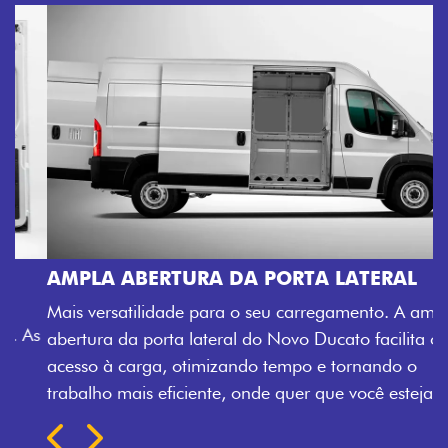
AMPLA ABERTURA DA PORTA LATERAL
Mais versatilidade para o seu carregamento. A ampla
abertura da porta lateral do Novo Ducato facilita o
acesso à carga, otimizando tempo e tornando o
trabalho mais eficiente, onde quer que você esteja.
Próximo
Previous
Next
TRANSFORMAÇÃO HOMOLOGADA