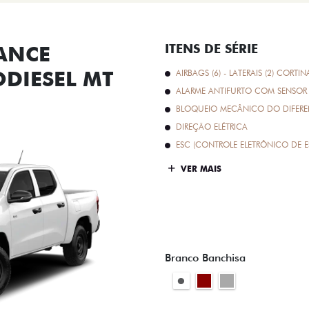
ANCE
ITENS DE SÉRIE
ODIESEL MT
AIRBAGS (6) - LATERAIS (2) CORTIN
ALARME ANTIFURTO COM SENSOR 
BLOQUEIO MECÂNICO DO DIFEREN
DIREÇÃO ELÉTRICA
ESC (CONTROLE ELETRÔNICO DE E
VER MAIS
Branco Banchisa