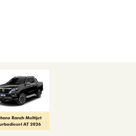
itano Ranch Multijet
urbodiesel AT 2026