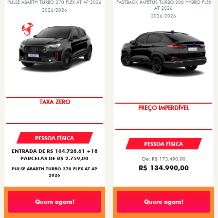
PULSE ABARTH TURBO 270 FLEX AT 4P 2026
FASTBACK IMPETUS TURBO 200 HYBRID FLEX
AT 2026
2026/2026
2026/2026
TAXA ZERO
PREÇO IMPERDÍVEL
PESSOA FÍSICA
PESSOA FÍSICA
ENTRADA DE R$ 104.728,61 +18
PARCELAS DE R$ 2.759,00
De: R$ 173.490,00
R$ 134.990,00
PULSE ABARTH TURBO 270 FLEX AT 4P
2026
Quero agora!
Quero agora!