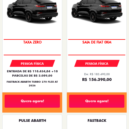
TAXA ZERO
SAIA DE FIAT 0KM
PESSOA FÍSICA
PESSOA FÍSICA
ENTRADA DE R$ 118.434,84 +18
De: R$ 183.490,00
PARCELAS DE R$ 3.089,00
R$ 156.390,00
FASTBACK ABARTH TURBO 270 FLEX AT
2026
Quero agora!
Quero agora!
PULSE ABARTH
FASTBACK