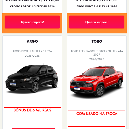
À VISTA A PARTIR DE R$ 99.990,00
À VISTA POR R$ 91.490,00
CRONOS DRIVE 1.3 FLEX 4P 2026
ARGO DRIVE 1.0 FLEX 4P 2026
Quero agora!
Quero agora!
ARGO
TORO
ARGO DRIVE 1.0 FLEX 4P 2026
TORO ENDURANCE TURBO 270 FLEX AT6
2027
2026/2026
2026/2027
BÔNUS DE 6 MIL REAIS
COM USADO NA TROCA