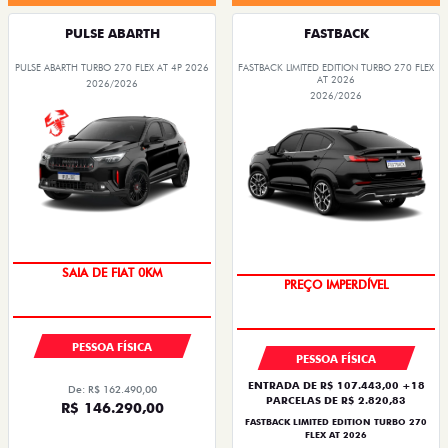
PULSE ABARTH
FASTBACK
PULSE ABARTH TURBO 270 FLEX AT 4P 2026
FASTBACK LIMITED EDITION TURBO 270 FLEX
AT 2026
2026/2026
2026/2026
SAIA DE FIAT 0KM
PREÇO IMPERDÍVEL
PESSOA FÍSICA
PESSOA FÍSICA
ENTRADA DE R$ 107.443,00 +18
De: R$ 162.490,00
PARCELAS DE R$ 2.820,83
R$ 146.290,00
FASTBACK LIMITED EDITION TURBO 270
FLEX AT 2026