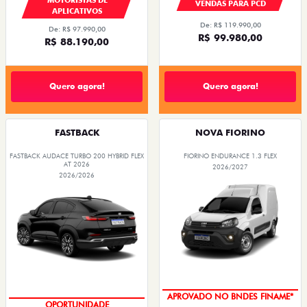
VENDAS PARA PCD
APLICATIVOS
De: R$ 119.990,00
De: R$ 97.990,00
R$ 99.980,00
R$ 88.190,00
Quero agora!
Quero agora!
FASTBACK
NOVA FIORINO
FASTBACK AUDACE TURBO 200 HYBRID FLEX
FIORINO ENDURANCE 1.3 FLEX
AT 2026
2026/2027
2026/2026
APROVADO NO BNDES FINAME*
OPORTUNIDADE