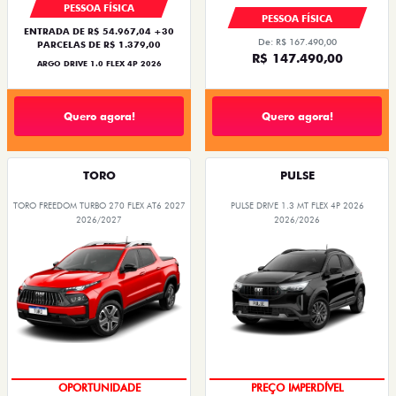
PESSOA FÍSICA
PESSOA FÍSICA
ENTRADA DE R$ 54.967,04 +30
De: R$ 167.490,00
PARCELAS DE R$ 1.379,00
R$ 147.490,00
ARGO DRIVE 1.0 FLEX 4P 2026
Quero agora!
Quero agora!
TORO
PULSE
TORO FREEDOM TURBO 270 FLEX AT6 2027
PULSE DRIVE 1.3 MT FLEX 4P 2026
2026/2027
2026/2026
OPORTUNIDADE
PREÇO IMPERDÍVEL