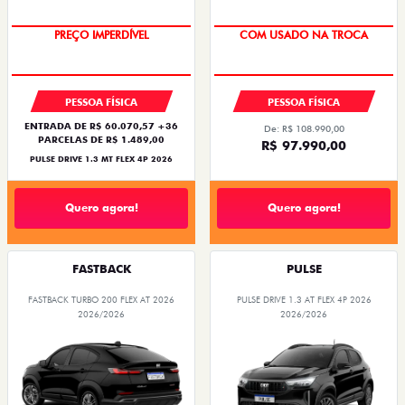
PREÇO IMPERDÍVEL
COM USADO NA TROCA
PESSOA FÍSICA
PESSOA FÍSICA
ENTRADA DE R$ 60.070,57 +36
De: R$ 108.990,00
PARCELAS DE R$ 1.489,00
R$ 97.990,00
PULSE DRIVE 1.3 MT FLEX 4P 2026
Quero agora!
Quero agora!
FASTBACK
PULSE
FASTBACK TURBO 200 FLEX AT 2026
PULSE DRIVE 1.3 AT FLEX 4P 2026
2026/2026
2026/2026