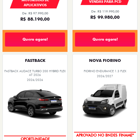
VENDAS PARA PCD
APLICATIVOS
De: R$ 119.990,00
De: R$ 97.990,00
R$ 99.980,00
R$ 88.190,00
Quero agora!
Quero agora!
FASTBACK
NOVA FIORINO
FASTBACK AUDACE TURBO 200 HYBRID FLEX
FIORINO ENDURANCE 1.3 FLEX
AT 2026
2026/2027
2026/2026
APROVADO NO BNDES FINAME*
OPORTUNIDADE