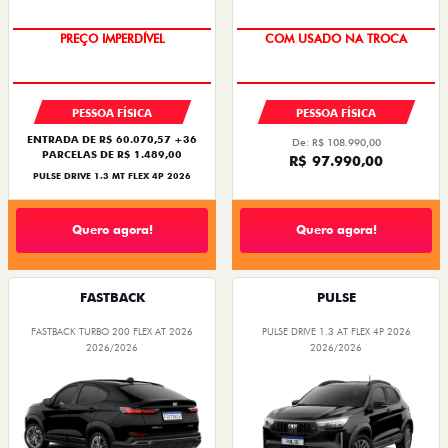
OPORTUNIDADE
SUPER DESCONTO
PESSOA FÍSICA
PESSOA FÍSICA
ENTRADA DE R$ 60.070,57 +36
De: R$ 108.990,00
PARCELAS DE R$ 1.489,00
R$ 97.990,00
PULSE DRIVE 1.3 MT FLEX 4P 2026
Quero agora!
Quero agora!
FASTBACK
PULSE
FASTBACK TURBO 200 FLEX AT 2026
PULSE DRIVE 1.3 AT FLEX 4P 2026
2026/2026
2026/2026