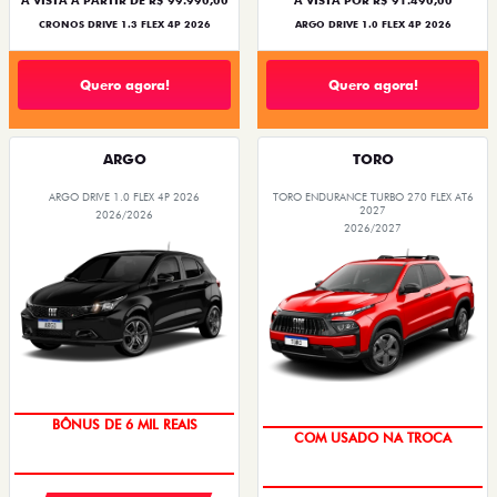
À VISTA A PARTIR DE R$ 99.990,00
À VISTA POR R$ 91.490,00
CRONOS DRIVE 1.3 FLEX 4P 2026
ARGO DRIVE 1.0 FLEX 4P 2026
Quero agora!
Quero agora!
ARGO
TORO
ARGO DRIVE 1.0 FLEX 4P 2026
TORO ENDURANCE TURBO 270 FLEX AT6
2027
2026/2026
2026/2027
TAXA ZERO
OPORTUNIDADE