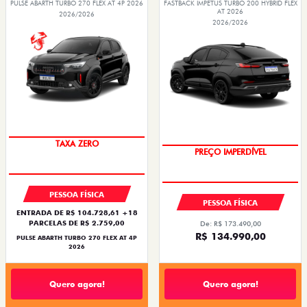
PULSE ABARTH TURBO 270 FLEX AT 4P 2026
FASTBACK IMPETUS TURBO 200 HYBRID FLEX
AT 2026
2026/2026
2026/2026
SAIA DE FIAT 0KM
OPORTUNIDADE
PESSOA FÍSICA
PESSOA FÍSICA
ENTRADA DE R$ 104.728,61 +18
PARCELAS DE R$ 2.759,00
De: R$ 173.490,00
R$ 134.990,00
PULSE ABARTH TURBO 270 FLEX AT 4P
2026
Quero agora!
Quero agora!