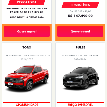
PESSOA FÍSICA
PESSOA FÍSICA
ENTRADA DE R$ 54.967,04 +30
De: R$ 167.490,00
PARCELAS DE R$ 1.379,00
R$ 147.490,00
ARGO DRIVE 1.0 FLEX 4P 2026
Quero agora!
Quero agora!
TORO
PULSE
TORO FREEDOM TURBO 270 FLEX AT6 2027
PULSE DRIVE 1.3 MT FLEX 4P 2026
2026/2027
2026/2026
SUPERVALORIZAÇÃO DO USADO
OPORTUNIDADE