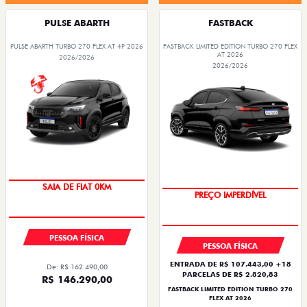
PULSE ABARTH
FASTBACK
PULSE ABARTH TURBO 270 FLEX AT 4P 2026
FASTBACK LIMITED EDITION TURBO 270 FLEX
AT 2026
2026/2026
2026/2026
OPORTUNIDADE
COM USADO NA TROCA
PESSOA FÍSICA
PESSOA FÍSICA
ENTRADA DE R$ 107.443,00 +18
De: R$ 162.490,00
PARCELAS DE R$ 2.820,83
R$ 146.290,00
FASTBACK LIMITED EDITION TURBO 270
FLEX AT 2026