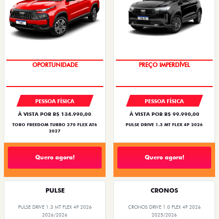
SUPERVALORIZAÇÃO DO USADO
OPORTUNIDADE
PESSOA FÍSICA
PESSOA FÍSICA
À VISTA POR R$ 134.990,00
À VISTA POR R$ 99.990,00
TORO FREEDOM TURBO 270 FLEX AT6
PULSE DRIVE 1.3 MT FLEX 4P 2026
2027
Quero agora!
Quero agora!
PULSE
CRONOS
PULSE DRIVE 1.3 MT FLEX 4P 2026
CRONOS DRIVE 1.0 FLEX 4P 2026
2026/2026
2025/2026