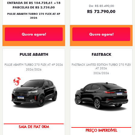
ENTRADA DE R$ 104.728,61 +18
De: R$ 85.490,00
PARCELAS DE R$ 2.759,00
R$ 72.790,00
PULSE ABARTH TURBO 270 FLEX AT 4P
2026
Quero agora!
Quero agora!
PULSE ABARTH
FASTBACK
PULSE ABARTH TURBO 270 FLEX AT 4P 2026
FASTBACK LIMITED EDITION TURBO 270 FLEX
AT 2026
2026/2026
2026/2026
OPORTUNIDADE
COM USADO NA TROCA