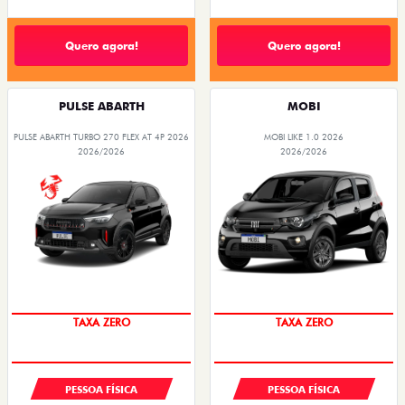
Quero agora!
Quero agora!
PULSE ABARTH
MOBI
PULSE ABARTH TURBO 270 FLEX AT 4P 2026
MOBI LIKE 1.0 2026
2026/2026
2026/2026
SAIA DE FIAT 0KM
PREÇO IMPERDÍVEL
PESSOA FÍSICA
PESSOA FÍSICA