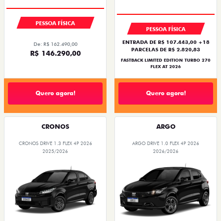
PESSOA FÍSICA
PESSOA FÍSICA
ENTRADA DE R$ 107.443,00 +18
De: R$ 162.490,00
PARCELAS DE R$ 2.820,83
R$ 146.290,00
FASTBACK LIMITED EDITION TURBO 270
FLEX AT 2026
Quero agora!
Quero agora!
CRONOS
ARGO
CRONOS DRIVE 1.3 FLEX 4P 2026
ARGO DRIVE 1.0 FLEX 4P 2026
2025/2026
2026/2026