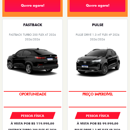
Quero agora!
Quero agora!
FASTBACK
PULSE
FASTBACK TURBO 200 FLEX AT 2026
PULSE DRIVE 1.3 MT FLEX 4P 2026
2026/2026
2026/2026
OPORTUNIDADE
OPORTUNIDADE
PREÇO IMPERDÍVEL
PESSOA FÍSICA
PESSOA FÍSICA
À VISTA POR R$ 119.990,00
À VISTA POR R$ 99.990,00
FASTBACK TURBO 200 FLEX AT 2026
PULSE DRIVE 1.3 MT FLEX 4P 2026