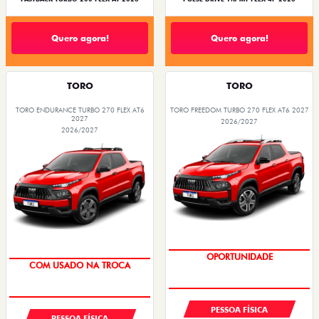
Quero agora!
Quero agora!
TORO
TORO
TORO ENDURANCE TURBO 270 FLEX AT6
TORO FREEDOM TURBO 270 FLEX AT6 2027
2027
2026/2027
2026/2027
OPORTUNIDADE
OPORTUNIDADE
COM USADO NA TROCA
SUPERVALORIZAÇÃO DO USADO
PESSOA FÍSICA
PESSOA FÍSICA