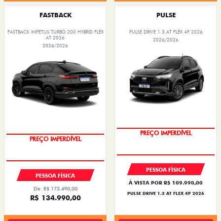
FASTBACK
PULSE
FASTBACK IMPETUS TURBO 200 HYBRID FLEX
PULSE DRIVE 1.3 AT FLEX 4P 2026
AT 2026
2026/2026
2026/2026
O SUV AUTOMÁTICO MAIS
BARATO DO BRASIL
PREÇO IMPERDÍVEL
PREÇO IMPERDÍVEL
OPORTUNIDADE
PESSOA FÍSICA
PESSOA FÍSICA
À VISTA POR R$ 109.990,00
De: R$ 173.490,00
PULSE DRIVE 1.3 AT FLEX 4P 2026
R$ 134.990,00