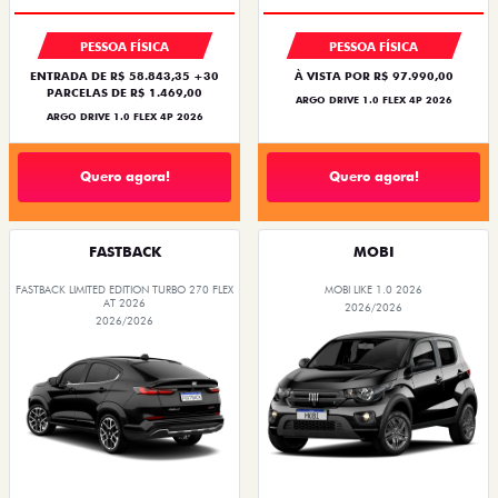
PESSOA FÍSICA
PESSOA FÍSICA
ENTRADA DE R$ 58.843,35 +30
À VISTA POR R$ 97.990,00
PARCELAS DE R$ 1.469,00
ARGO DRIVE 1.0 FLEX 4P 2026
ARGO DRIVE 1.0 FLEX 4P 2026
Quero agora!
Quero agora!
FASTBACK
MOBI
FASTBACK LIMITED EDITION TURBO 270 FLEX
MOBI LIKE 1.0 2026
AT 2026
2026/2026
2026/2026
PREÇO IMPERDÍVEL
COM USADO NA TROCA