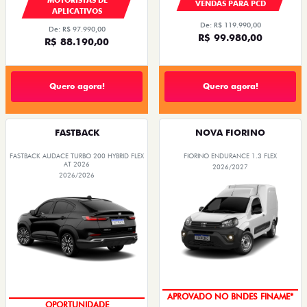
VENDAS PARA PCD
APLICATIVOS
De: R$ 119.990,00
De: R$ 97.990,00
R$ 99.980,00
R$ 88.190,00
Quero agora!
Quero agora!
FASTBACK
NOVA FIORINO
FASTBACK AUDACE TURBO 200 HYBRID FLEX
FIORINO ENDURANCE 1.3 FLEX
AT 2026
2026/2027
2026/2026
APROVADO NO BNDES FINAME*
OPORTUNIDADE