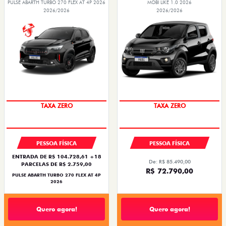
PULSE ABARTH TURBO 270 FLEX AT 4P 2026
MOBI LIKE 1.0 2026
2026/2026
2026/2026
SAIA DE FIAT 0KM
PREÇO IMPERDÍVEL
TAXA ZERO
TAXA ZERO
PESSOA FÍSICA
PESSOA FÍSICA
ENTRADA DE R$ 104.728,61 +18
De: R$ 85.490,00
PARCELAS DE R$ 2.759,00
R$ 72.790,00
PULSE ABARTH TURBO 270 FLEX AT 4P
2026
Quero agora!
Quero agora!