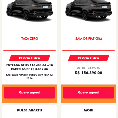
SAIA DE FIAT 0KM
TAXA ZERO
SAIA DE FIAT 0KM
PESSOA FÍSICA
PESSOA FÍSICA
ENTRADA DE R$ 118.434,84 +18
De: R$ 183.490,00
PARCELAS DE R$ 3.089,00
R$ 156.390,00
FASTBACK ABARTH TURBO 270 FLEX AT
2026
Quero agora!
Quero agora!
PULSE ABARTH
MOBI