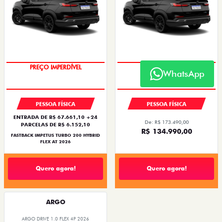
WhatsApp
PREÇO IMPERDÍVEL
PREÇO IMPERDÍVEL
PESSOA FÍSICA
PESSOA FÍSICA
ENTRADA DE R$ 67.661,10 +24
De: R$ 173.490,00
PARCELAS DE R$ 6.152,10
R$ 134.990,00
FASTBACK IMPETUS TURBO 200 HYBRID
FLEX AT 2026
Quero agora!
Quero agora!
ARGO
ARGO DRIVE 1.0 FLEX 4P 2026