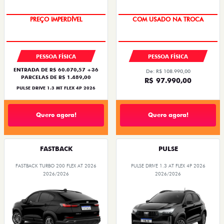
OPORTUNIDADE
SUPER DESCONTO
PREÇO IMPERDÍVEL
COM USADO NA TROCA
PESSOA FÍSICA
PESSOA FÍSICA
ENTRADA DE R$ 60.070,57 +36
De: R$ 108.990,00
PARCELAS DE R$ 1.489,00
R$ 97.990,00
PULSE DRIVE 1.3 MT FLEX 4P 2026
Quero agora!
Quero agora!
FASTBACK
PULSE
FASTBACK TURBO 200 FLEX AT 2026
PULSE DRIVE 1.3 AT FLEX 4P 2026
2026/2026
2026/2026