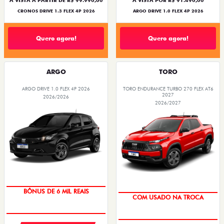
À VISTA A PARTIR DE R$ 99.990,00
À VISTA POR R$ 91.490,00
CRONOS DRIVE 1.3 FLEX 4P 2026
ARGO DRIVE 1.0 FLEX 4P 2026
Quero agora!
Quero agora!
ARGO
TORO
ARGO DRIVE 1.0 FLEX 4P 2026
TORO ENDURANCE TURBO 270 FLEX AT6
2027
2026/2026
2026/2027
TAXA ZERO
OPORTUNIDADE
BÔNUS DE 6 MIL REAIS
COM USADO NA TROCA