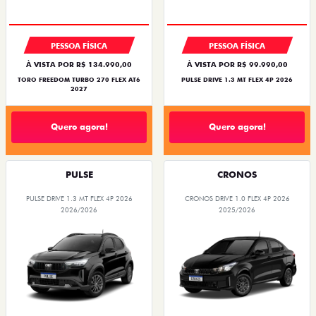
OPORTUNIDADE
PREÇO IMPERDÍVEL
PESSOA FÍSICA
PESSOA FÍSICA
À VISTA POR R$ 134.990,00
À VISTA POR R$ 99.990,00
TORO FREEDOM TURBO 270 FLEX AT6
PULSE DRIVE 1.3 MT FLEX 4P 2026
2027
Quero agora!
Quero agora!
PULSE
CRONOS
PULSE DRIVE 1.3 MT FLEX 4P 2026
CRONOS DRIVE 1.0 FLEX 4P 2026
2026/2026
2025/2026