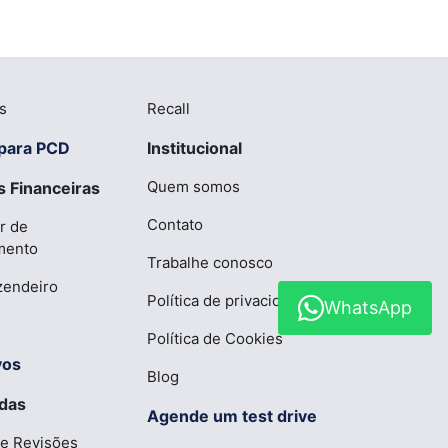
s
Recall
para PCD
Institucional
Quem somos
 Financeiras
Contato
r de
mento
Trabalhe conosco
zendeiro
Política de privacidade
WhatsApp
Política de Cookies
vos
Blog
das
Agende um test drive
 e Revisões