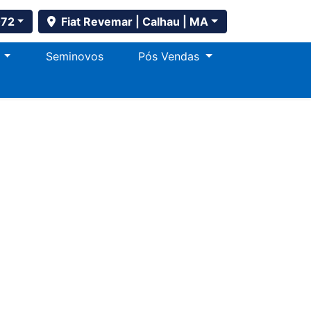
072
Fiat Revemar | Calhau | MA
s
Seminovos
Pós Vendas