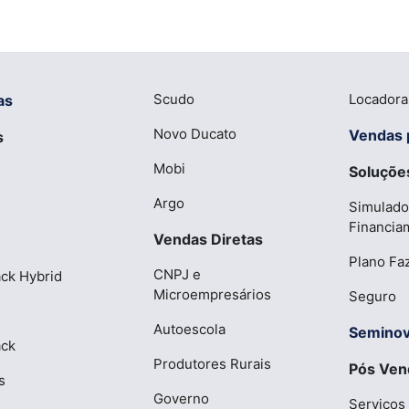
Scudo
Locadora
as
Novo Ducato
Vendas 
s
Mobi
Soluções
Argo
Simulado
Financia
Vendas Diretas
Plano Fa
CNPJ e
ck Hybrid
Microempresários
Seguro
Autoescola
Semino
ack
Produtores Rurais
Pós Ven
s
Governo
Serviços