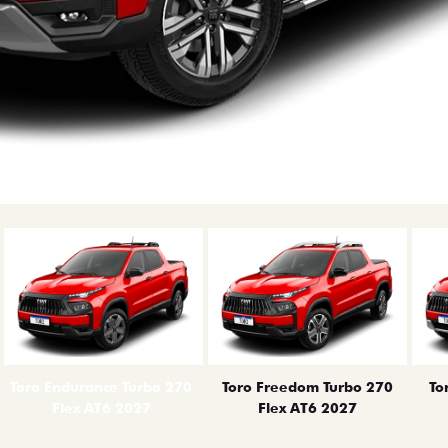
erior
Toro Endurance Turbo 270
Toro Freedom Turbo 270
To
Flex AT6 2027
Flex AT6 2027