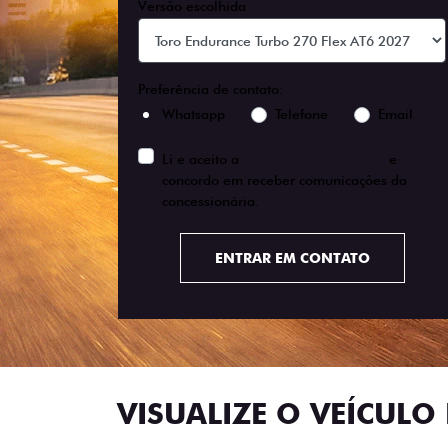
Versão escolhida
Preferência de contato:
Whatsapp
Telefone
Email
Li e aceito a
Política de Privacidade
e
concordo em receber comunicações da
concessionária.
ENTRAR EM CONTATO
VISUALIZE O VEÍCULO 