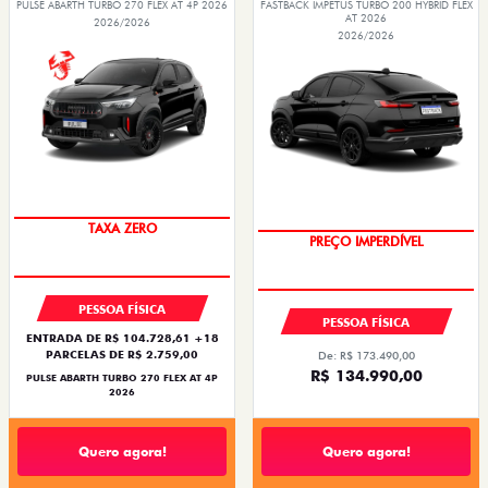
PULSE ABARTH TURBO 270 FLEX AT 4P 2026
FASTBACK IMPETUS TURBO 200 HYBRID FLEX
AT 2026
2026/2026
2026/2026
SAIA DE FIAT 0KM
OPORTUNIDADE
PESSOA FÍSICA
PESSOA FÍSICA
ENTRADA DE R$ 104.728,61 +18
PARCELAS DE R$ 2.759,00
De: R$ 173.490,00
R$ 134.990,00
PULSE ABARTH TURBO 270 FLEX AT 4P
2026
Quero agora!
Quero agora!