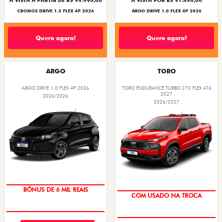
À VISTA A PARTIR DE R$ 99.990,00
À VISTA POR R$ 91.490,00
CRONOS DRIVE 1.3 FLEX 4P 2026
ARGO DRIVE 1.0 FLEX 4P 2026
Quero agora!
Quero agora!
ARGO
TORO
ARGO DRIVE 1.0 FLEX 4P 2026
TORO ENDURANCE TURBO 270 FLEX AT6
2027
2026/2026
2026/2027
TAXA ZERO
OPORTUNIDADE