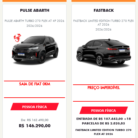
PULSE ABARTH
FASTBACK
PULSE ABARTH TURBO 270 FLEX AT 4P 2026
FASTBACK LIMITED EDITION TURBO 270 FLEX
AT 2026
2026/2026
2026/2026
OPORTUNIDADE
COM USADO NA TROCA
PESSOA FÍSICA
PESSOA FÍSICA
ENTRADA DE R$ 107.443,00 +18
De: R$ 162.490,00
PARCELAS DE R$ 2.820,83
R$ 146.290,00
FASTBACK LIMITED EDITION TURBO 270
FLEX AT 2026