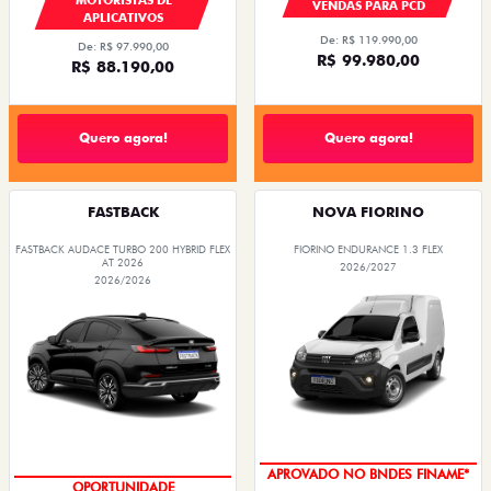
VENDAS PARA PCD
APLICATIVOS
De: R$ 119.990,00
De: R$ 97.990,00
R$ 99.980,00
R$ 88.190,00
Quero agora!
Quero agora!
FASTBACK
NOVA FIORINO
FASTBACK AUDACE TURBO 200 HYBRID FLEX
FIORINO ENDURANCE 1.3 FLEX
AT 2026
2026/2027
2026/2026
APROVADO NO BNDES FINAME*
OPORTUNIDADE