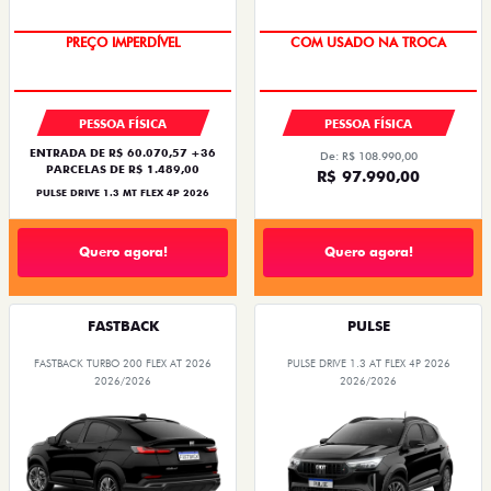
OPORTUNIDADE
SUPER DESCONTO
PESSOA FÍSICA
PESSOA FÍSICA
ENTRADA DE R$ 60.070,57 +36
De: R$ 108.990,00
PARCELAS DE R$ 1.489,00
R$ 97.990,00
PULSE DRIVE 1.3 MT FLEX 4P 2026
Quero agora!
Quero agora!
FASTBACK
PULSE
FASTBACK TURBO 200 FLEX AT 2026
PULSE DRIVE 1.3 AT FLEX 4P 2026
2026/2026
2026/2026