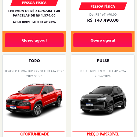
PESSOA FÍSICA
PESSOA FÍSICA
ENTRADA DE R$ 54.967,04 +30
De: R$ 167.490,00
PARCELAS DE R$ 1.379,00
R$ 147.490,00
ARGO DRIVE 1.0 FLEX 4P 2026
Quero agora!
Quero agora!
TORO
PULSE
TORO FREEDOM TURBO 270 FLEX AT6 2027
PULSE DRIVE 1.3 MT FLEX 4P 2026
2026/2027
2026/2026
SUPERVALORIZAÇÃO DO USADO
OPORTUNIDADE