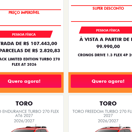
COM USADO NA TROCA
SUPER DESCONTO
PREÇO IMPERDÍVEL
PESSOA FÍSICA
PESSOA FÍSICA
À VISTA A PARTIR DE 
RADA DE R$ 107.443,00
99.990,00
PARCELAS DE R$ 2.820,83
CRONOS DRIVE 1.3 FLEX 4P 
ACK LIMITED EDITION TURBO 270
FLEX AT 2026
Quero agora!
Quero agora!
TORO
TORO
 ENDURANCE TURBO 270 FLEX
TORO FREEDOM TURBO 270 FL
AT6 2027
2027
2026/2027
2026/2027