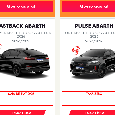
Quero agora!
Quero agora!
ASTBACK ABARTH
PULSE ABARTH
ACK ABARTH TURBO 270 FLEX AT
PULSE ABARTH TURBO 270 FLEX
2026
2026
2026/2026
2026/2026
SAIA DE FIAT 0KM
SAIA DE FIAT 0KM
TAXA ZERO
PREÇO IMPERDÍVEL
PESSOA FÍSICA
PESSOA FÍSICA