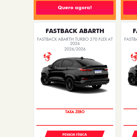
Quero agora!
FASTBACK ABARTH
F
FASTBACK ABARTH TURBO 270 FLEX AT
FASTB
2026
2026/2026
SAIA DE FIAT 0KM
TAXA ZERO
PESSOA FÍSICA