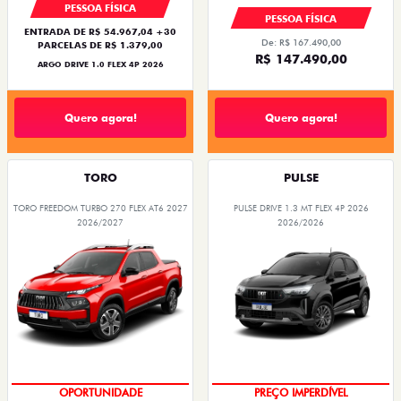
PESSOA FÍSICA
PESSOA FÍSICA
ENTRADA DE R$ 54.967,04 +30
De: R$ 167.490,00
PARCELAS DE R$ 1.379,00
R$ 147.490,00
ARGO DRIVE 1.0 FLEX 4P 2026
Quero agora!
Quero agora!
TORO
PULSE
TORO FREEDOM TURBO 270 FLEX AT6 2027
PULSE DRIVE 1.3 MT FLEX 4P 2026
2026/2027
2026/2026
SUPERVALORIZAÇÃO DO USADO
OPORTUNIDADE