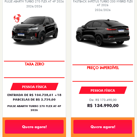
PULSE ABARTH TURBO 270 FLEX AT 4P 2026
FASTBACK IMPETUS TURBO 200 HYBRID FLEX
AT 2026
2026/2026
2026/2026
SAIA DE FIAT 0KM
OPORTUNIDADE
PESSOA FÍSICA
PESSOA FÍSICA
ENTRADA DE R$ 104.728,61 +18
PARCELAS DE R$ 2.759,00
De: R$ 173.490,00
R$ 134.990,00
PULSE ABARTH TURBO 270 FLEX AT 4P
2026
Quero agora!
Quero agora!