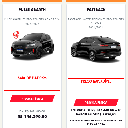
PULSE ABARTH
FASTBACK
PULSE ABARTH TURBO 270 FLEX AT 4P 2026
FASTBACK LIMITED EDITION TURBO 270 FLEX
AT 2026
2026/2026
2026/2026
OPORTUNIDADE
COM USADO NA TROCA
PESSOA FÍSICA
PESSOA FÍSICA
ENTRADA DE R$ 107.443,00 +18
De: R$ 162.490,00
PARCELAS DE R$ 2.820,83
R$ 146.290,00
FASTBACK LIMITED EDITION TURBO 270
FLEX AT 2026