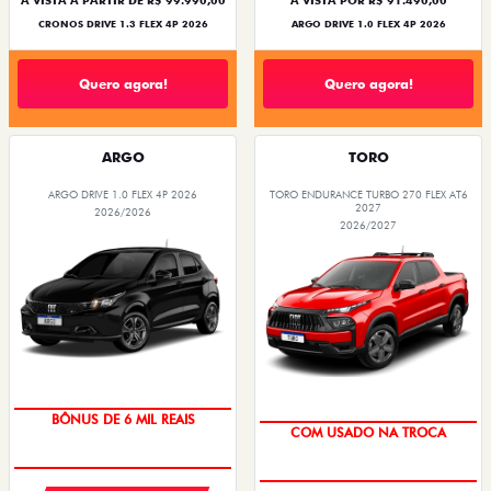
À VISTA A PARTIR DE R$ 99.990,00
À VISTA POR R$ 91.490,00
CRONOS DRIVE 1.3 FLEX 4P 2026
ARGO DRIVE 1.0 FLEX 4P 2026
Quero agora!
Quero agora!
ARGO
TORO
ARGO DRIVE 1.0 FLEX 4P 2026
TORO ENDURANCE TURBO 270 FLEX AT6
2027
2026/2026
2026/2027
TAXA ZERO
OPORTUNIDADE