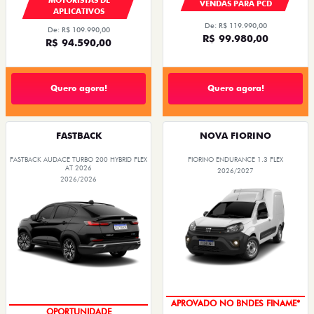
VENDAS PARA PCD
APLICATIVOS
De: R$ 119.990,00
De: R$ 109.990,00
R$ 99.980,00
R$ 94.590,00
Quero agora!
Quero agora!
FASTBACK
NOVA FIORINO
FASTBACK AUDACE TURBO 200 HYBRID FLEX
FIORINO ENDURANCE 1.3 FLEX
AT 2026
2026/2027
2026/2026
APROVADO NO BNDES FINAME*
OPORTUNIDADE