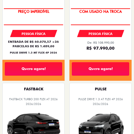
OPORTUNIDADE
SUPER DESCONTO
PESSOA FÍSICA
PESSOA FÍSICA
ENTRADA DE R$ 60.070,57 +36
De: R$ 108.990,00
PARCELAS DE R$ 1.489,00
R$ 97.990,00
PULSE DRIVE 1.3 MT FLEX 4P 2026
Quero agora!
Quero agora!
FASTBACK
PULSE
FASTBACK TURBO 200 FLEX AT 2026
PULSE DRIVE 1.3 AT FLEX 4P 2026
2026/2026
2026/2026