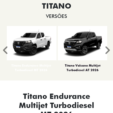
TITANO
VERSÕES
Anterior
P
Titano Endurance Multijet
Titano Volcano Multijet
Turbodiesel MT 2026
Turbodiesel AT 2026
Titano Endurance
Multijet Turbodiesel