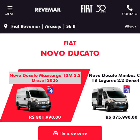
MENU
CONTATO
Fiat Revemar | Aracaju | SE II
Alterar
FIAT
NOVO DUCATO
Novo Ducato Maxicargo 13M 2.2
Novo Ducato Minibus C
Diesel 2026
18 Lugares 2.2 Diesel
R$ 301.990,00
R$ 375.990,00
Itens de série