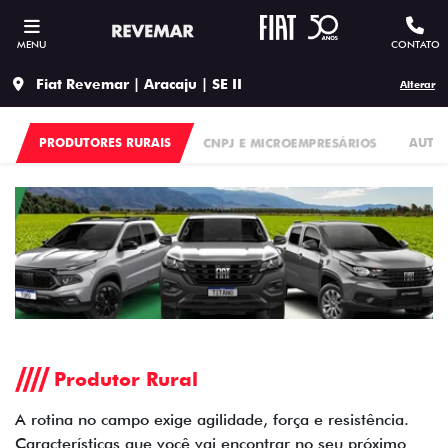
MENU
CONTATO
Fiat Revemar | Aracaju | SE II
Alterar
PRODUTORES RURAIS
CNPJ E MICROEMPRESÁRIOS
AUTO
Produtor Rural
A rotina no campo exige agilidade, força e resistência.
Características que você vai encontrar no seu próximo