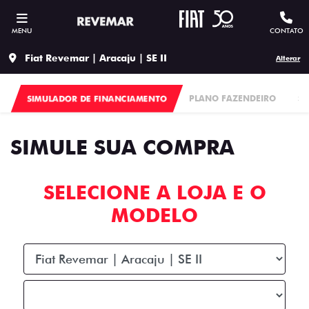
MENU
CONTATO
Fiat Revemar | Aracaju | SE II
Alterar
SIMULADOR DE FINANCIAMENTO
PLANO FAZENDEIRO
S
SIMULE SUA COMPRA
SELECIONE A LOJA E O
MODELO