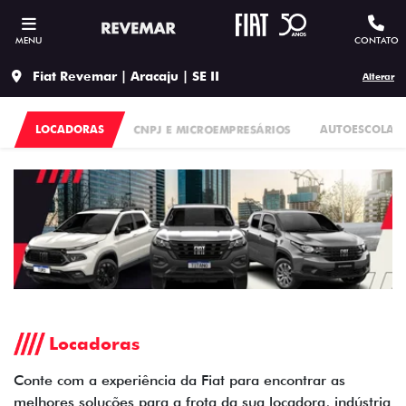
MENU
CONTATO
Fiat Revemar | Aracaju | SE II
Alterar
LOCADORAS
CNPJ E MICROEMPRESÁRIOS
AUTOESCOLA
Locadoras
Conte com a experiência da Fiat para encontrar as
melhores soluções para a frota da sua locadora, indústria