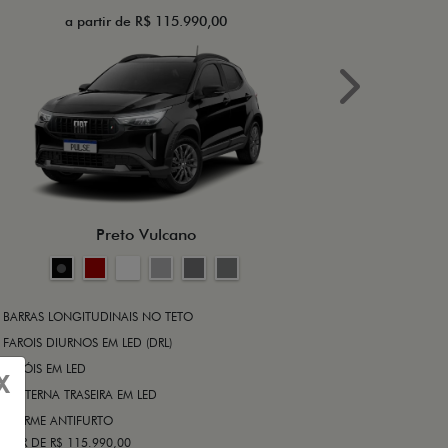
a partir de R$ 115.990,00
a 
Next
BRAKE-LIGHT
BARRAS LONG
RODA DE LIGA
Preto Vulcano
ALARME ANT
ASR (CONTRO
A PARTIR DE R$ 1
+ VER MAIS I
BARRAS LONGITUDINAIS NO TETO
FAROIS DIURNOS EM LED (DRL)
FARÓIS EM LED
FICHA TÉ
X
LANTERNA TRASEIRA EM LED
ALARME ANTIFURTO
ARTIR DE R$ 115.990,00