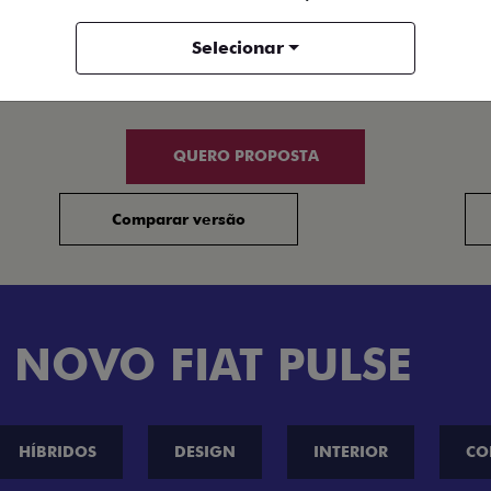
+ VER MAIS ITENS DE SÉRIE
+
Selecionar
FICHA TÉCNICA
QUERO PROPOSTA
Comparar versão
 NOVO FIAT PULSE
HÍBRIDOS
DESIGN
INTERIOR
CO