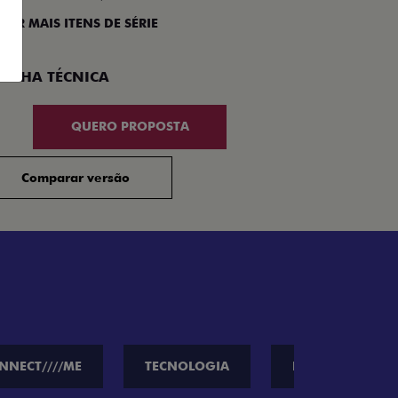
 VER MAIS ITENS DE SÉRIE
Compar
FICHA TÉCNICA
QUERO PROPOSTA
Comparar versão
NNECT////ME
TECNOLOGIA
PERFORMANCE