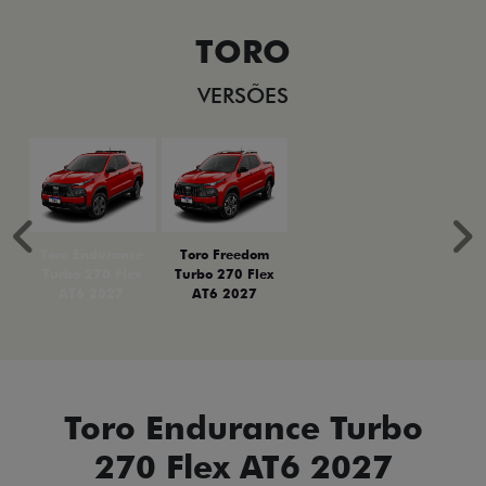
TORO
VERSÕES
Anterior
P
Toro Endurance
Toro Freedom
Turbo 270 Flex
Turbo 270 Flex
AT6 2027
AT6 2027
Toro Endurance Turbo
270 Flex AT6 2027