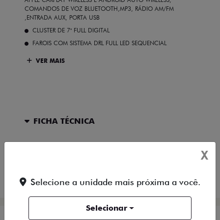
COMANDOS DE VOZ BLUETOOTH,MP3, RÁDIO AM/FM
,ENTRADA AUX, PORTA USB
CLUSTER DE 7" FULL DIGITAL
FAROIS COM SISTEMA DRL FULL LED SEQUENCIAL
VER MAIS
FICHA TÉCNICA
ENTRAR EM CONTATO
X
COMPARAR VERSÃO
Selecione a unidade mais próxima a você.
Selecionar