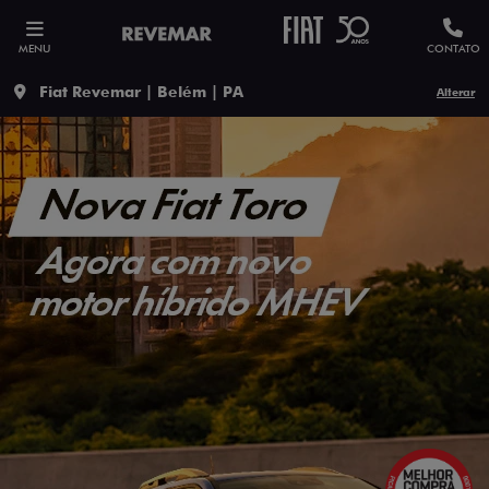
MENU
CONTATO
Fiat Revemar | Belém | PA
Alterar