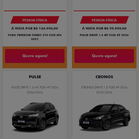
OPORTUNIDADE
PREÇO IMPERDÍVEL
SUPERVALORIZAÇÃO DO USADO
PESSOA FÍSICA
PESSOA FÍSICA
À VISTA POR R$ 134.990,00
À VISTA POR R$ 99.990,00
TORO FREEDOM TURBO 270 FLEX AT6
PULSE DRIVE 1.3 MT FLEX 4P 2026
2027
Quero agora!
Quero agora!
PULSE
CRONOS
PULSE DRIVE 1.3 MT FLEX 4P 2026
CRONOS DRIVE 1.0 FLEX 4P 2026
2026/2026
2025/2026