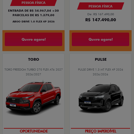
PESSOA FÍSICA
PESSOA FÍSICA
ENTRADA DE R$ 54.967,04 +30
De: R$ 167.490,00
PARCELAS DE R$ 1.379,00
R$ 147.490,00
ARGO DRIVE 1.0 FLEX 4P 2026
Quero agora!
Quero agora!
TORO
PULSE
TORO FREEDOM TURBO 270 FLEX AT6 2027
PULSE DRIVE 1.3 MT FLEX 4P 2026
2026/2027
2026/2026
OPORTUNIDADE