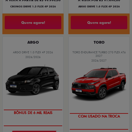
À VISTA A PARTIR DE R$ 99.990,00
À VISTA POR R$ 91.490,00
CRONOS DRIVE 1.3 FLEX 4P 2026
ARGO DRIVE 1.0 FLEX 4P 2026
Quero agora!
Quero agora!
ARGO
TORO
ARGO DRIVE 1.0 FLEX 4P 2026
TORO ENDURANCE TURBO 270 FLEX AT6
2027
2026/2026
2026/2027
TAXA ZERO
OPORTUNIDADE
BÔNUS DE 6 MIL REAIS
COM USADO NA TROCA