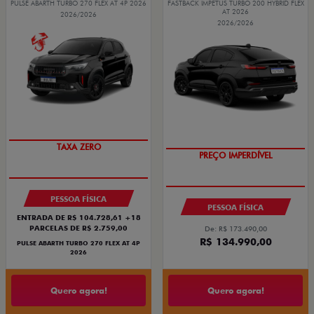
PULSE ABARTH TURBO 270 FLEX AT 4P 2026
FASTBACK IMPETUS TURBO 200 HYBRID FLEX
AT 2026
2026/2026
2026/2026
SAIA DE FIAT 0KM
TAXA ZERO
PREÇO IMPERDÍVEL
OPORTUNIDADE
PESSOA FÍSICA
PESSOA FÍSICA
ENTRADA DE R$ 104.728,61 +18
PARCELAS DE R$ 2.759,00
De: R$ 173.490,00
R$ 134.990,00
PULSE ABARTH TURBO 270 FLEX AT 4P
2026
Quero agora!
Quero agora!