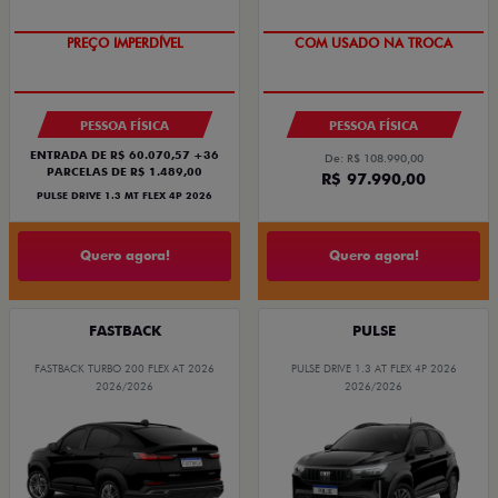
OPORTUNIDADE
SUPER DESCONTO
PREÇO IMPERDÍVEL
COM USADO NA TROCA
PESSOA FÍSICA
PESSOA FÍSICA
ENTRADA DE R$ 60.070,57 +36
De: R$ 108.990,00
PARCELAS DE R$ 1.489,00
R$ 97.990,00
PULSE DRIVE 1.3 MT FLEX 4P 2026
Quero agora!
Quero agora!
FASTBACK
PULSE
FASTBACK TURBO 200 FLEX AT 2026
PULSE DRIVE 1.3 AT FLEX 4P 2026
2026/2026
2026/2026