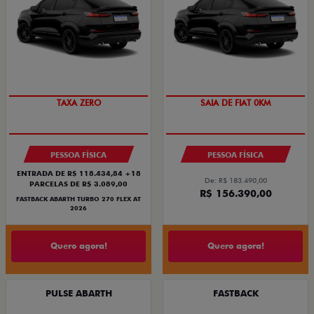
SAIA DE FIAT 0KM
TAXA ZERO
SAIA DE FIAT 0KM
PREÇO IMPERDÍVEL
PESSOA FÍSICA
PESSOA FÍSICA
ENTRADA DE R$ 118.434,84 +18
De: R$ 183.490,00
PARCELAS DE R$ 3.089,00
R$ 156.390,00
FASTBACK ABARTH TURBO 270 FLEX AT
2026
Quero agora!
Quero agora!
PULSE ABARTH
FASTBACK