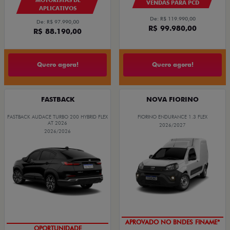
VENDAS PARA PCD
APLICATIVOS
De: R$ 119.990,00
De: R$ 97.990,00
R$ 99.980,00
R$ 88.190,00
Quero agora!
Quero agora!
FASTBACK
NOVA FIORINO
FASTBACK AUDACE TURBO 200 HYBRID FLEX
FIORINO ENDURANCE 1.3 FLEX
AT 2026
2026/2027
2026/2026
APROVADO NO BNDES FINAME*
OPORTUNIDADE