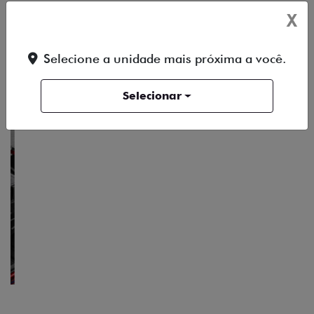
SAIBA TUDO SOBRE A TITANO
X
Selecione a unidade mais próxima a você.
ACESSORIOS
DESIGN
PERFORMANCE
Selecionar
PACK OFF-ROAD