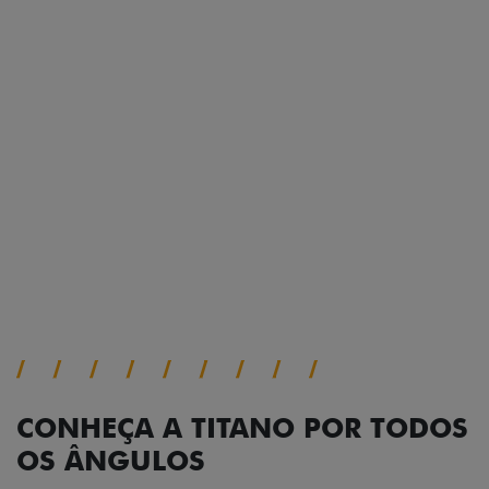
Prepare sua picape para qualquer desafio. O Pack
off-road combina engate de reboque para até 3,5
toneladas, alargadores de para-lamas e overbumper,
oferecendo mais capacidade de reboque, proteção
extra para a carroceria e um visual ainda mais
imponente para enfrentar qualquer terreno com
confiança.
Próximo
Previous
Next
Pack tecnologia
CONHEÇA A TITANO POR TODOS
OS ÂNGULOS