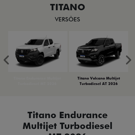
TITANO
VERSÕES
Anterior
P
Titano Endurance Multijet
Titano Volcano Multijet
Turbodiesel MT 2026
Turbodiesel AT 2026
Titano Endurance
Multijet Turbodiesel