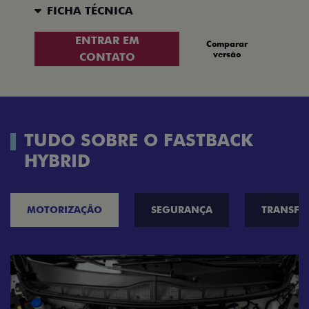
FICHA TÉCNICA
ENTRAR EM
Comparar
versão
CONTATO
TUDO SOBRE O FASTBACK
HYBRID
MOTORIZAÇÃO
SEGURANÇA
TRANSF