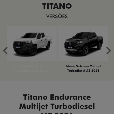
TITANO
VERSÕES
Anterior
P
Titano Endurance Multijet
Titano Volcano Multijet
Turbodiesel MT 2026
Turbodiesel AT 2026
Titano Endurance
Multijet Turbodiesel