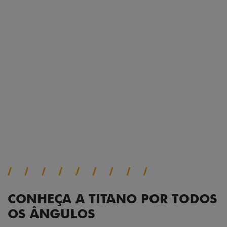
Prepare sua picape para qualquer desafio. O Pack
off-road combina engate de reboque para até 3,5
toneladas, alargadores de para-lamas e overbumper,
oferecendo mais capacidade de reboque, proteção
extra para a carroceria e um visual ainda mais
imponente para enfrentar qualquer terreno com
confiança.
Próximo
Previous
Next
Pack tecnologia
CONHEÇA A TITANO POR TODOS
OS ÂNGULOS