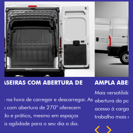
AMPLA ABERTURA DA PORTA LATERAL
Mais versatilidade para o seu carregamento. A ampla
abertura da porta lateral do Novo Ducato facilita o
acesso à carga, otimizando tempo e tornando o
trabalho mais eficiente, onde quer que você esteja.
Próximo
Previous
Next
TRANSFORMAÇÃO HOMOLOGADA