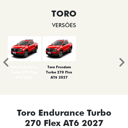
TORO
VERSÕES
Anterior
P
Toro Endurance
Toro Freedom
Turbo 270 Flex
Turbo 270 Flex
AT6 2027
AT6 2027
Toro Endurance Turbo
270 Flex AT6 2027