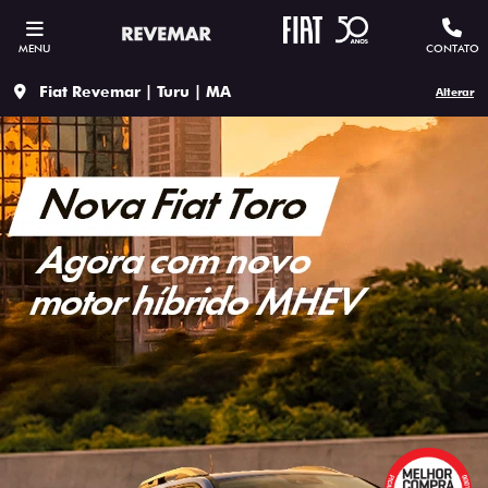
MENU
CONTATO
Fiat Revemar | Turu | MA
Alterar