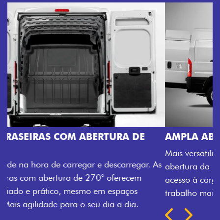
AMPLA ABERTURA DA PORTA LATERAL
Mais versatilidade para o seu carregamento. A ampla
abertura da porta lateral do Novo Ducato facilita o
acesso à carga, otimizando tempo e tornando o
trabalho mais eficiente, onde quer que você esteja.
Próximo
Previous
Next
TRANSFORMAÇÃO HOMOLOGADA