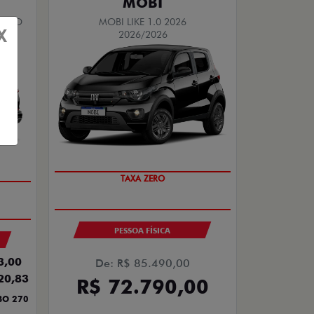
MOBI
TURBO
MOBI LIKE 1.0 2026
X
2026/2026
TAXA ZERO
PESSOA FÍSICA
3,00
De: R$ 85.490,00
20,83
R$ 72.790,00
BO 270