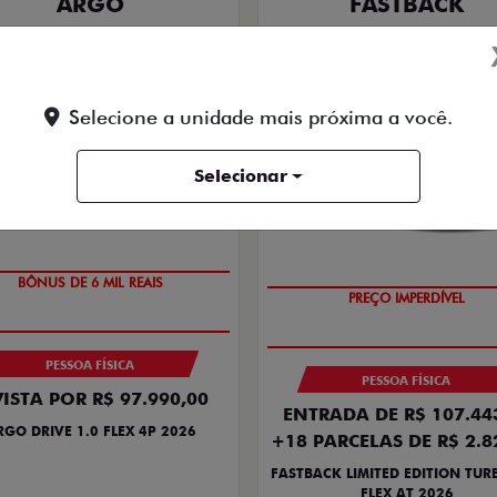
ARGO
FASTBACK
RGO DRIVE 1.0 FLEX 4P 2026
FASTBACK LIMITED EDITION 
270 FLEX AT 2026
2026/2026
2026/2026
Selecione a unidade mais próxima a você.
Selecionar
BÔNUS DE 6 MIL REAIS
PREÇO IMPERDÍVEL
PESSOA FÍSICA
PESSOA FÍSICA
VISTA POR R$ 97.990,00
ENTRADA DE R$ 107.44
RGO DRIVE 1.0 FLEX 4P 2026
+18 PARCELAS DE R$ 2.8
FASTBACK LIMITED EDITION TUR
FLEX AT 2026