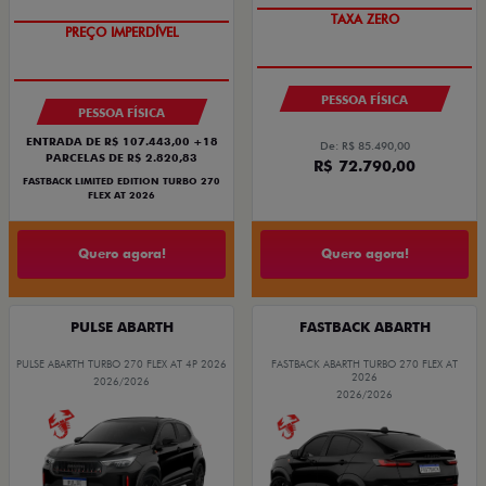
COM USADO NA TROCA
TAXA ZERO
PREÇO IMPERDÍVEL
PESSOA FÍSICA
PESSOA FÍSICA
ENTRADA DE R$ 107.443,00 +18
De: R$ 85.490,00
PARCELAS DE R$ 2.820,83
R$ 72.790,00
FASTBACK LIMITED EDITION TURBO 270
FLEX AT 2026
Quero agora!
Quero agora!
PULSE ABARTH
FASTBACK ABARTH
PULSE ABARTH TURBO 270 FLEX AT 4P 2026
FASTBACK ABARTH TURBO 270 FLEX AT
2026
2026/2026
2026/2026