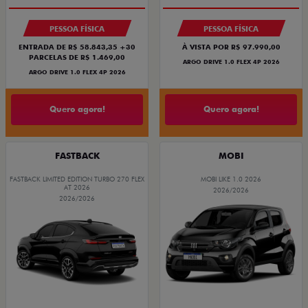
PESSOA FÍSICA
PESSOA FÍSICA
ENTRADA DE R$ 58.843,35 +30
À VISTA POR R$ 97.990,00
PARCELAS DE R$ 1.469,00
ARGO DRIVE 1.0 FLEX 4P 2026
ARGO DRIVE 1.0 FLEX 4P 2026
Quero agora!
Quero agora!
FASTBACK
MOBI
FASTBACK LIMITED EDITION TURBO 270 FLEX
MOBI LIKE 1.0 2026
AT 2026
2026/2026
2026/2026
PREÇO IMPERDÍVEL