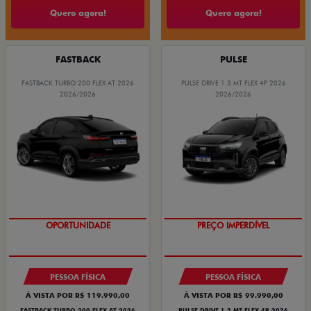
Quero agora!
Quero agora!
FASTBACK
PULSE
FASTBACK TURBO 200 FLEX AT 2026
PULSE DRIVE 1.3 MT FLEX 4P 2026
2026/2026
2026/2026
OPORTUNIDADE
OPORTUNIDADE
PREÇO IMPERDÍVEL
PESSOA FÍSICA
PESSOA FÍSICA
À VISTA POR R$ 119.990,00
À VISTA POR R$ 99.990,00
FASTBACK TURBO 200 FLEX AT 2026
PULSE DRIVE 1.3 MT FLEX 4P 2026