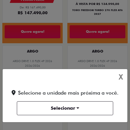
À VISTA POR R$ 134.990,00
De: R$ 167.490,00
TORO FREEDOM TURBO 270 FLEX AT6
R$ 147.490,00
2027
Quero agora!
Quero agora!
ARGO
ARGO
ARGO DRIVE 1.0 FLEX 4P 2026
ARGO DRIVE 1.0 FLEX 4P 2026
2026/2026
2026/2026
X
Selecione a unidade mais próxima a você.
Selecionar
TAXA ZERO
TAXA ZERO
BÔNUS DE 6 MIL REAIS
BÔNUS DE 6 MIL REAIS