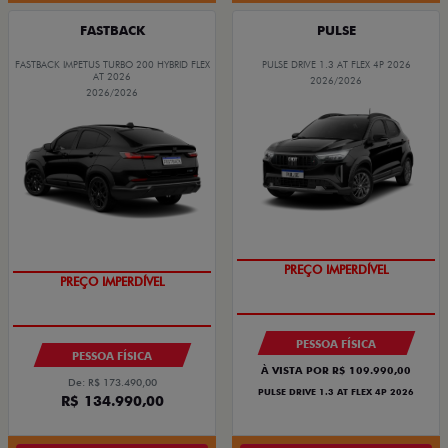
FASTBACK
PULSE
FASTBACK IMPETUS TURBO 200 HYBRID FLEX
PULSE DRIVE 1.3 AT FLEX 4P 2026
AT 2026
2026/2026
2026/2026
O SUV AUTOMÁTICO MAIS
BARATO DO BRASIL
PREÇO IMPERDÍVEL
PREÇO IMPERDÍVEL
OPORTUNIDADE
PESSOA FÍSICA
PESSOA FÍSICA
À VISTA POR R$ 109.990,00
De: R$ 173.490,00
PULSE DRIVE 1.3 AT FLEX 4P 2026
R$ 134.990,00