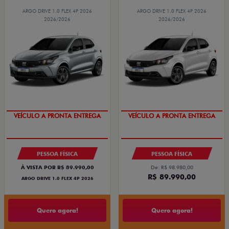
ARGO DRIVE 1.0 FLEX 4P 2026
ARGO DRIVE 1.0 FLEX 4P 2026
2026/2026
2026/2026
VEÍCULO A PRONTA ENTREGA
TAXA ZERO
VEÍCULO A PRONTA ENTREGA
TAXA ZERO
PESSOA FÍSICA
PESSOA FÍSICA
À VISTA POR R$ 89.990,00
De: R$ 98.980,00
R$ 89.990,00
ARGO DRIVE 1.0 FLEX 4P 2026
Quero agora!
Quero agora!