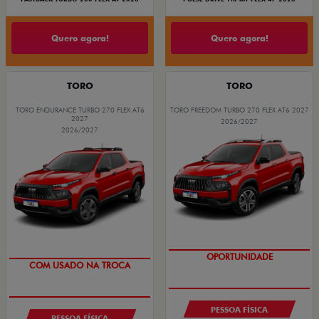
Quero agora!
Quero agora!
TORO
TORO
TORO ENDURANCE TURBO 270 FLEX AT6
TORO FREEDOM TURBO 270 FLEX AT6 2027
2027
2026/2027
2026/2027
OPORTUNIDADE
OPORTUNIDADE
COM USADO NA TROCA
SUPERVALORIZAÇÃO DO USADO
PESSOA FÍSICA
PESSOA FÍSICA