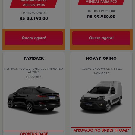
VENDAS PARA PCD
APLICATIVOS
De: R$ 119.990,00
De: R$ 97.990,00
R$ 99.980,00
R$ 88.190,00
Quero agora!
Quero agora!
FASTBACK
NOVA FIORINO
FASTBACK AUDACE TURBO 200 HYBRID FLEX
FIORINO ENDURANCE 1.3 FLEX
AT 2026
2026/2027
2026/2026
APROVADO NO BNDES FINAME*
OPORTUNIDADE