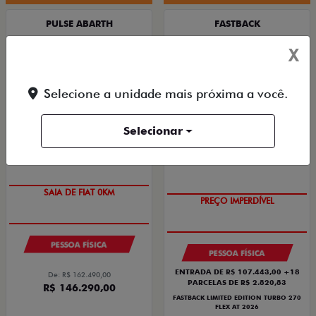
PULSE ABARTH
FASTBACK
PULSE ABARTH TURBO 270 FLEX AT 4P 2026
FASTBACK LIMITED EDITION TURBO 270 FLEX
X
AT 2026
2026/2026
2026/2026
Selecione a unidade mais próxima a você.
Selecionar
COM USADO NA TROCA
SAIA DE FIAT 0KM
PREÇO IMPERDÍVEL
PESSOA FÍSICA
PESSOA FÍSICA
ENTRADA DE R$ 107.443,00 +18
De: R$ 162.490,00
PARCELAS DE R$ 2.820,83
R$ 146.290,00
FASTBACK LIMITED EDITION TURBO 270
FLEX AT 2026