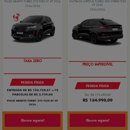
PULSE ABARTH TURBO 270 FLEX AT 4P 2026
FASTBACK IMPETUS TURBO 200 HYBRID FLEX
AT 2026
2026/2026
2026/2026
SAIA DE FIAT 0KM
TAXA ZERO
PREÇO IMPERDÍVEL
PESSOA FÍSICA
PESSOA FÍSICA
ENTRADA DE R$ 104.728,61 +18
PARCELAS DE R$ 2.759,00
De: R$ 173.490,00
R$ 134.990,00
PULSE ABARTH TURBO 270 FLEX AT 4P
2026
Quero agora!
Quero agora!