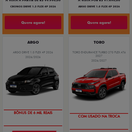
À VISTA A PARTIR DE R$ 99.990,00
À VISTA POR R$ 91.490,00
CRONOS DRIVE 1.3 FLEX 4P 2026
ARGO DRIVE 1.0 FLEX 4P 2026
Quero agora!
Quero agora!
ARGO
TORO
ARGO DRIVE 1.0 FLEX 4P 2026
TORO ENDURANCE TURBO 270 FLEX AT6
2027
2026/2026
2026/2027
TAXA ZERO
OPORTUNIDADE
BÔNUS DE 6 MIL REAIS
COM USADO NA TROCA