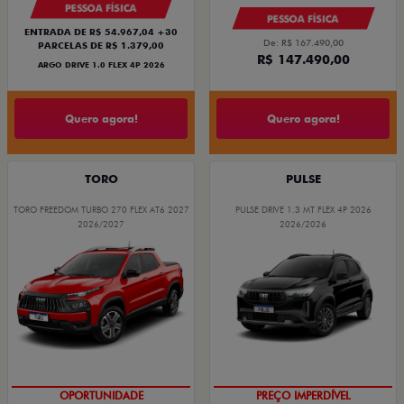
PESSOA FÍSICA
PESSOA FÍSICA
ENTRADA DE R$ 54.967,04 +30
De: R$ 167.490,00
PARCELAS DE R$ 1.379,00
R$ 147.490,00
ARGO DRIVE 1.0 FLEX 4P 2026
Quero agora!
Quero agora!
TORO
PULSE
TORO FREEDOM TURBO 270 FLEX AT6 2027
PULSE DRIVE 1.3 MT FLEX 4P 2026
2026/2027
2026/2026
OPORTUNIDADE
OPORTUNIDADE
PREÇO IMPERDÍVEL