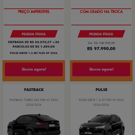
PREÇO IMPERDÍVEL
COM USADO NA TROCA
PESSOA FÍSICA
PESSOA FÍSICA
ENTRADA DE R$ 60.070,57 +36
De: R$ 108.990,00
PARCELAS DE R$ 1.489,00
R$ 97.990,00
PULSE DRIVE 1.3 MT FLEX 4P 2026
Quero agora!
Quero agora!
FASTBACK
PULSE
FASTBACK TURBO 200 FLEX AT 2026
PULSE DRIVE 1.3 AT FLEX 4P 2026
2026/2026
2026/2026