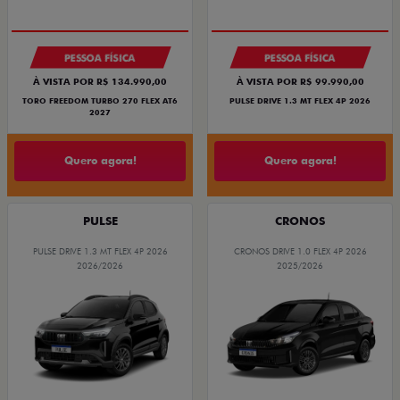
PESSOA FÍSICA
PESSOA FÍSICA
À VISTA POR R$ 134.990,00
À VISTA POR R$ 99.990,00
TORO FREEDOM TURBO 270 FLEX AT6
PULSE DRIVE 1.3 MT FLEX 4P 2026
2027
Quero agora!
Quero agora!
PULSE
CRONOS
PULSE DRIVE 1.3 MT FLEX 4P 2026
CRONOS DRIVE 1.0 FLEX 4P 2026
2026/2026
2025/2026
OPORTUNIDADE
SUPER DESCONTO