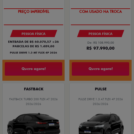
OPORTUNIDADE
SUPER DESCONTO
PESSOA FÍSICA
PESSOA FÍSICA
ENTRADA DE R$ 60.070,57 +36
De: R$ 108.990,00
PARCELAS DE R$ 1.489,00
R$ 97.990,00
PULSE DRIVE 1.3 MT FLEX 4P 2026
Quero agora!
Quero agora!
FASTBACK
PULSE
FASTBACK TURBO 200 FLEX AT 2026
PULSE DRIVE 1.3 AT FLEX 4P 2026
2026/2026
2026/2026