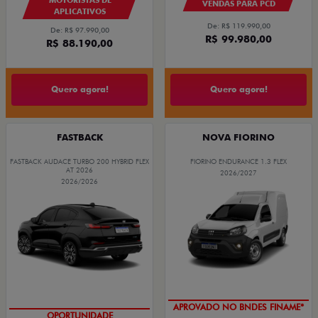
VENDAS PARA PCD
APLICATIVOS
De: R$ 119.990,00
De: R$ 97.990,00
R$ 99.980,00
R$ 88.190,00
Quero agora!
Quero agora!
FASTBACK
NOVA FIORINO
FASTBACK AUDACE TURBO 200 HYBRID FLEX
FIORINO ENDURANCE 1.3 FLEX
AT 2026
2026/2027
2026/2026
APROVADO NO BNDES FINAME*
OPORTUNIDADE