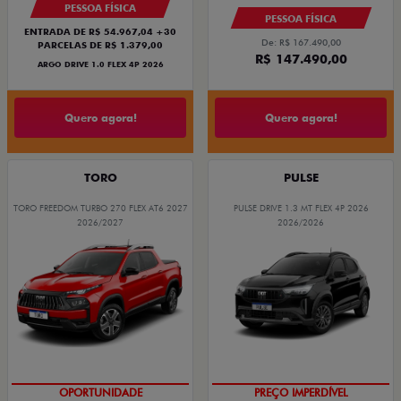
PESSOA FÍSICA
PESSOA FÍSICA
ENTRADA DE R$ 54.967,04 +30
De: R$ 167.490,00
PARCELAS DE R$ 1.379,00
R$ 147.490,00
ARGO DRIVE 1.0 FLEX 4P 2026
Quero agora!
Quero agora!
TORO
PULSE
TORO FREEDOM TURBO 270 FLEX AT6 2027
PULSE DRIVE 1.3 MT FLEX 4P 2026
2026/2027
2026/2026
SUPERVALORIZAÇÃO DO USADO
OPORTUNIDADE