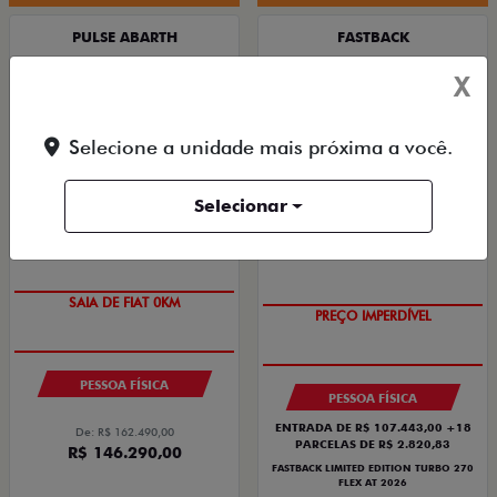
PULSE ABARTH
FASTBACK
PULSE ABARTH TURBO 270 FLEX AT 4P 2026
FASTBACK LIMITED EDITION TURBO 270 FLEX
X
AT 2026
2026/2026
2026/2026
Selecione a unidade mais próxima a você.
Selecionar
OPORTUNIDADE
COM USADO NA TROCA
PESSOA FÍSICA
PESSOA FÍSICA
ENTRADA DE R$ 107.443,00 +18
De: R$ 162.490,00
PARCELAS DE R$ 2.820,83
R$ 146.290,00
FASTBACK LIMITED EDITION TURBO 270
FLEX AT 2026