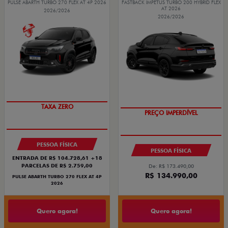
PULSE ABARTH TURBO 270 FLEX AT 4P 2026
FASTBACK IMPETUS TURBO 200 HYBRID FLEX
AT 2026
2026/2026
2026/2026
SAIA DE FIAT 0KM
OPORTUNIDADE
PESSOA FÍSICA
PESSOA FÍSICA
ENTRADA DE R$ 104.728,61 +18
PARCELAS DE R$ 2.759,00
De: R$ 173.490,00
R$ 134.990,00
PULSE ABARTH TURBO 270 FLEX AT 4P
2026
Quero agora!
Quero agora!