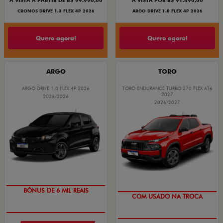
À VISTA A PARTIR DE R$ 99.990,00
À VISTA POR R$ 91.490,00
CRONOS DRIVE 1.3 FLEX 4P 2026
ARGO DRIVE 1.0 FLEX 4P 2026
Quero agora!
Quero agora!
ARGO
TORO
ARGO DRIVE 1.0 FLEX 4P 2026
TORO ENDURANCE TURBO 270 FLEX AT6
2027
2026/2026
2026/2027
TAXA ZERO
OPORTUNIDADE