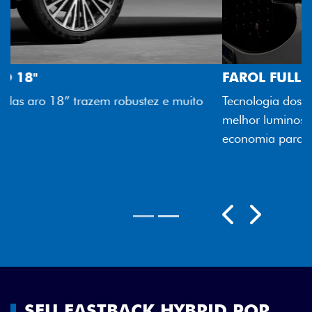
FAROL FULL LED
Tecnologia dos faróis totalmente em LED garante
melhor luminosidade, maior durabilidade e mais
economia para você.
Próximo
Previous
Next
Rodas aro 18"
SEU FASTBACK HYBRID POR