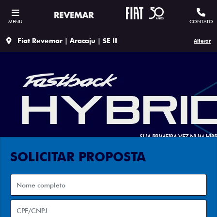
MENU
CONTATO
Fiat Revemar | Aracaju | SE II
Alterar
SOLICITAR PROPOSTA