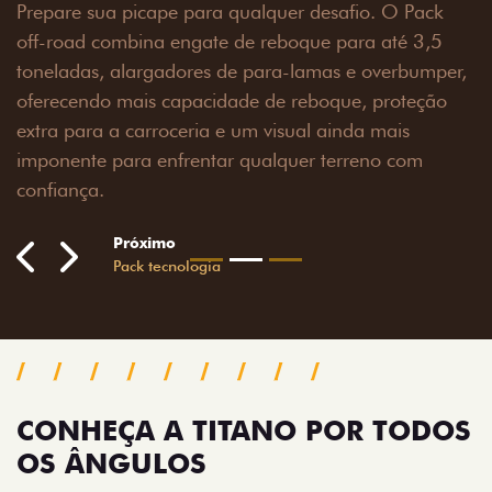
Prepare sua picape para qualquer desafio. O Pack
off-road combina engate de reboque para até 3,5
toneladas, alargadores de para-lamas e overbumper,
oferecendo mais capacidade de reboque, proteção
extra para a carroceria e um visual ainda mais
imponente para enfrentar qualquer terreno com
confiança.
Próximo
Previous
Next
Pack tecnologia
CONHEÇA A TITANO POR TODOS
OS ÂNGULOS