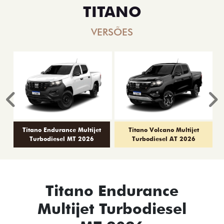
TITANO
VERSÕES
Anterior
P
Titano Endurance Multijet
Titano Volcano Multijet
Turbodiesel MT 2026
Turbodiesel AT 2026
Titano Endurance
Multijet Turbodiesel