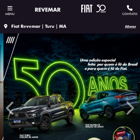
MENU
CONTATO
Fiat Revemar | Turu | MA
Alterar
templates.template-01.components.carousel.texts.contro
temp