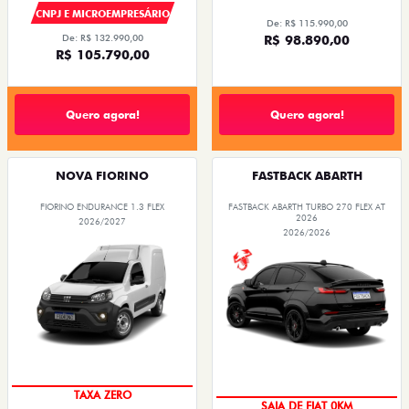
CNPJ E MICROEMPRESÁRIO
De: R$ 115.990,00
De: R$ 132.990,00
R$ 98.890,00
R$ 105.790,00
Quero agora!
Quero agora!
NOVA FIORINO
FASTBACK ABARTH
FIORINO ENDURANCE 1.3 FLEX
FASTBACK ABARTH TURBO 270 FLEX AT
2026
2026/2027
2026/2026
TAXA ZERO
SAIA DE FIAT 0KM