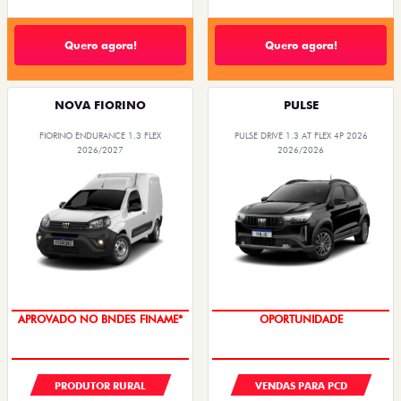
Quero agora!
Quero agora!
NOVA FIORINO
PULSE
FIORINO ENDURANCE 1.3 FLEX
PULSE DRIVE 1.3 AT FLEX 4P 2026
2026/2027
2026/2026
APROVADO NO BNDES FINAME*
OPORTUNIDADE
PRODUTOR RURAL
VENDAS PARA PCD