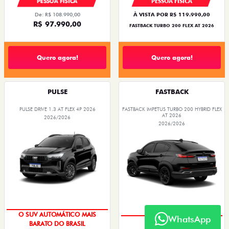
PESSOA FÍSICA
PESSOA FÍSICA
De: R$ 108.990,00
À VISTA POR R$ 119.990,00
R$ 97.990,00
FASTBACK TURBO 200 FLEX AT 2026
Quero agora!
Quero agora!
PULSE
FASTBACK
PULSE DRIVE 1.3 AT FLEX 4P 2026
FASTBACK IMPETUS TURBO 200 HYBRID FLEX
AT 2026
2026/2026
2026/2026
O SUV AUTOMÁTICO MAIS
WhatsApp
OPORTUNIDADE
BARATO DO BRASIL