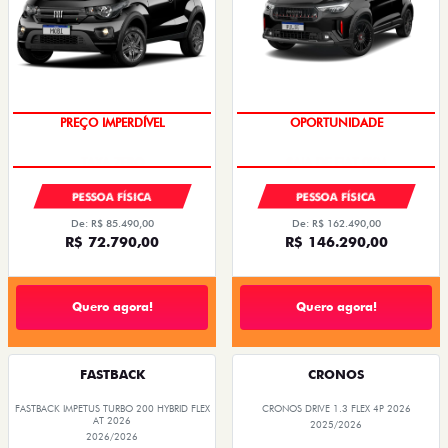
PREÇO IMPERDÍVEL
OPORTUNIDADE
PESSOA FÍSICA
PESSOA FÍSICA
De: R$ 85.490,00
De: R$ 162.490,00
R$ 72.790,00
R$ 146.290,00
Quero agora!
Quero agora!
FASTBACK
CRONOS
FASTBACK IMPETUS TURBO 200 HYBRID FLEX
CRONOS DRIVE 1.3 FLEX 4P 2026
AT 2026
2025/2026
2026/2026