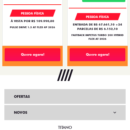
PESSOA FÍSICA
PESSOA FÍSICA
À VISTA POR R$ 109.990,00
ENTRADA DE R$ 67.661,10 +24
PULSE DRIVE 1.3 AT FLEX 4P 2026
PARCELAS DE R$ 6.152,10
FASTBACK IMPETUS TURBO 200 HYBRID
FLEX AT 2026
Quero agora!
Quero agora!
OFERTAS
NOVOS
TITANO