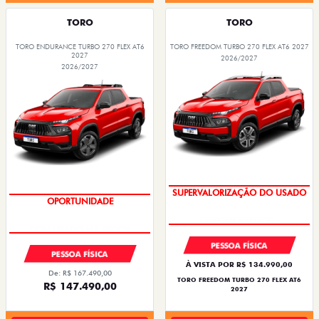
TORO
TORO
TORO ENDURANCE TURBO 270 FLEX AT6
TORO FREEDOM TURBO 270 FLEX AT6 2027
2027
2026/2027
2026/2027
SUPERVALORIZAÇÃO DO USADO
OPORTUNIDADE
PESSOA FÍSICA
PESSOA FÍSICA
À VISTA POR R$ 134.990,00
De: R$ 167.490,00
TORO FREEDOM TURBO 270 FLEX AT6
R$ 147.490,00
2027