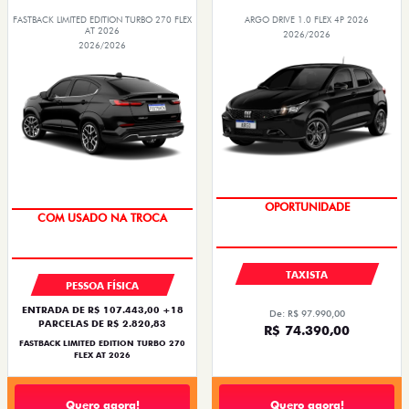
FASTBACK LIMITED EDITION TURBO 270 FLEX
ARGO DRIVE 1.0 FLEX 4P 2026
AT 2026
2026/2026
2026/2026
OPORTUNIDADE
COM USADO NA TROCA
TAXISTA
PESSOA FÍSICA
ENTRADA DE R$ 107.443,00 +18
De: R$ 97.990,00
PARCELAS DE R$ 2.820,83
R$ 74.390,00
FASTBACK LIMITED EDITION TURBO 270
FLEX AT 2026
Quero agora!
Quero agora!