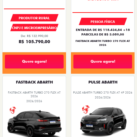
PRODUTOR RURAL
PESSOA FÍSICA
CNPJ E MICROEMPRESÁRIO
ENTRADA DE R$ 118.434,84 +18
PARCELAS DE R$ 3.089,00
De: R$ 132.990,00
R$ 105.790,00
FASTBACK ABARTH TURBO 270 FLEX AT
2026
Quero agora!
Quero agora!
FASTBACK ABARTH
PULSE ABARTH
FASTBACK ABARTH TURBO 270 FLEX AT
PULSE ABARTH TURBO 270 FLEX AT 4P 2026
2026
2026/2026
2026/2026