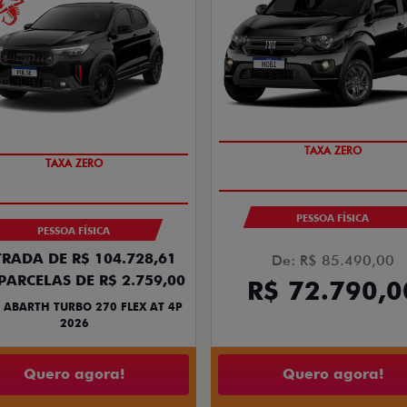
PREÇO IMPERDÍVEL
SAIA DE FIAT 0KM
PESSOA FÍSICA
PESSOA FÍSICA
RADA DE R$ 104.728,61
De: R$ 85.490,00
PARCELAS DE R$ 2.759,00
R$ 72.790,0
 ABARTH TURBO 270 FLEX AT 4P
2026
Quero agora!
Quero agora!