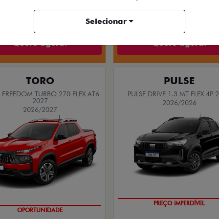
NOS DRIVE 1.3 FLEX 4P 2026
Selecionar
Quero agora!
Quero agora!
TORO
PULSE
FREEDOM TURBO 270 FLEX AT6
PULSE DRIVE 1.3 MT FLEX 4P 
2027
2026/2026
2026/2027
OPORTUNIDADE
UPERVALORIZAÇÃO DO USADO