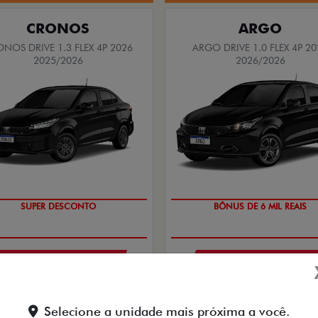
CRONOS
ARGO
NOS DRIVE 1.3 FLEX 4P 2026
ARGO DRIVE 1.0 FLEX 4P 20
2025/2026
2026/2026
BÔNUS DE ATÉ R$ 14 MIL
TAXA ZERO
PESSOA FÍSICA
PESSOA FÍSICA
 VISTA A PARTIR DE R$
À VISTA POR R$ 91.490
99.990,00
ARGO DRIVE 1.0 FLEX 4P 20
Selecione a unidade mais próxima a você.